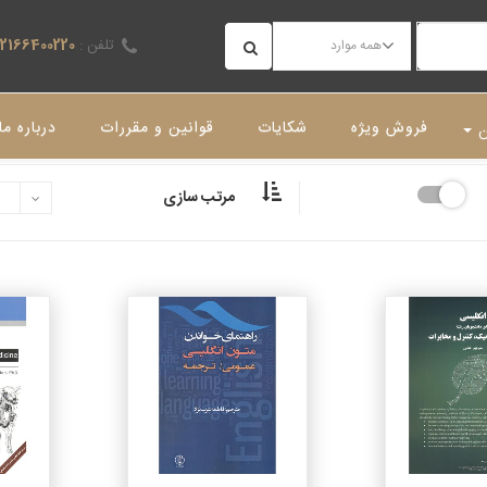
تلفن :
02166400220
همه موارد
فروش ویژه
شکایات
قوانین و مقررات
درباره ما
ن
مرتب سازی
جزئیات
جزئیات