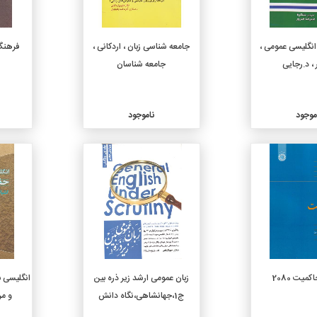
نگلیسی عمومی ،
جامعه شناسی زبان ، اردکانی ،
فرهنگ 
، د.رجایی
جامعه شناسان
موجود
ناموجود
جزئیات
جزئیات
میت 2080
زبان عمومی ارشد زیر ذره بین
انگلیسی 
ج1،جهانشاهی،نگاه دانش
و مر