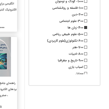
1000- کودک و نوجوان
افزو
انگلیسی برا
100-فلسفه و روانشناسی
الکترونیک کنترل 
200-دین
300-علوم اجتماعی
20,000
400-زبان ها
500-علوم طبیعی ریاضی
600-تکنولوژی(علوم کاربردی)
700-هنر
800-ادبیات
900-تاریخ و جغرافیا
اسباب بازی
موبایل
گروه فرعی
راهنمای جامع 
010-کتابشناسیها
بردهای الکترون
020-علوم کتابداری و اطلاع
، صفری 
رسانی
030-دایرة المعارفهای عمومی
نا