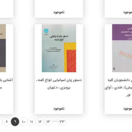
موجود
ناموجود
جزئیات
جزئیات
 دانشجویان کلیه
دستور زبان اسپانیایی انواع کلمه ،
آشنایی با
یش) ، فندی ، آوای
پرویزی ، د.تهران
بش
نور
موجود
ناموجود
.....
8
9
10
11
12
13
33