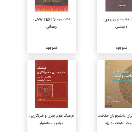
فشرده زبان پهلوی ،
نکات مهم LAW TEXTS ،
د.بهشتی
رمضانی
ناموجود
ناموجود
جزئیات
جزئیات
برای دانشچویان حفاظت
فرهنگ علوم خبری و خبرنگاری ،
مت ، هرفته ، د.یزد
مهاجری ، دانشیار