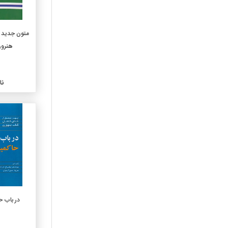
630-کشاورزی وفنون مربوطه
636-دامپروری ودامپزشکی
متون جدید ا
640-اقتصادخانواده وزندگی
هنرور 
خانوادگی
650-مدیریت و خدمات اداری
660-مهندسی شیمی
وتکنولوژیهای وابسته
نا
670-مصنوعات
680-تولید برای مصارف خاص
690-ساختمان و ساختمان
سازی
710-هنرطراحی شهری و
منظره سازی
720-معماری
730-هنرهای تجسمی
740-طراحی و هنرهای تزیینی
در باب حاک
750-نقاشی و نقاشیها
760-هنرهای گرافیک وچاپ