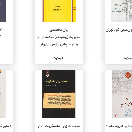
ن،عینی فر،د.تهران
زبان تخصصی
مدیریت(پیشرفته)مقدمه ای بر
آ
رفتار سازمانی،ونوس،د.تهران
موجود
ناموجود
جزئیات
جزئیات
ترجمه و شرح مبادی العربیه جلد 2 ،
مقدمات زبان سانسکریت ، باع
دستور کا