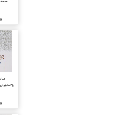
محمدی 
310-آمارعمومی
320-علوم سیاسی
نا
330-اقتصاد
340-حقوق
350-علوم اداری و نظامی
360-مشکلات اجتماعی
وانجمنها
370-آموزش و پرورش
380-بازرگانی و ارتباطات
وحمل و نقل
390-آداب و رسوم وآداب
معاشرت و فرهنگ مردم
مبادی
410-زبانشناسی
ج3،شرتونی،محمدی،دارالعلم
420-زبان انگلیسی
430-زبانهای ژرمنی آلمانی
440-زبانهای رومانس
فرانسوی
نا
450-زبانهای ایتالیایی،
رومانیایی