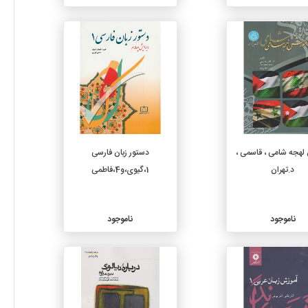
جزئیات
جزئیات
لهجه شامی ، قاسمی ،
دستور زبان فارسی
د.تهران
1،گیوی،و4،فاطمی
ناموجود
ناموجود
جزئیات
جزئیات