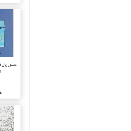
040-علوم رایانه
050-پیایندهای عمومی ونمایه
های آن
060-سازمانهای عمومی وعلوم
موزه داری
070-رسانه های خبری
وروزنامه نگاری و نشر
080-مجموعه های عمومی
090-نسخه های خطی
وکتابهای کمیاب
دستور زبان فا
0فا4-زبانهای ایرانی
آ
0فا8-ادبیات زبانهای ایرانی
1010-خردسال
1020-کودک
نا
1030-نوجوان
110-مابعدالطبیعه
120-معرفت شناسی
130-پدیده های غیرطبیعی
140-مکاتب و دیدگاههای