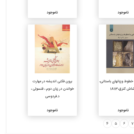
ناموجود
ناموجود
جزئیات
جزئیات
 خطوط وزبانهای باستانی،
برون فکنی اندیشه در مهارت
اش کنزق،1813
خواندن در زبان دوم ، قنسولی ،
د.فردوسی
ناموجود
ناموجود
4
5
6
7