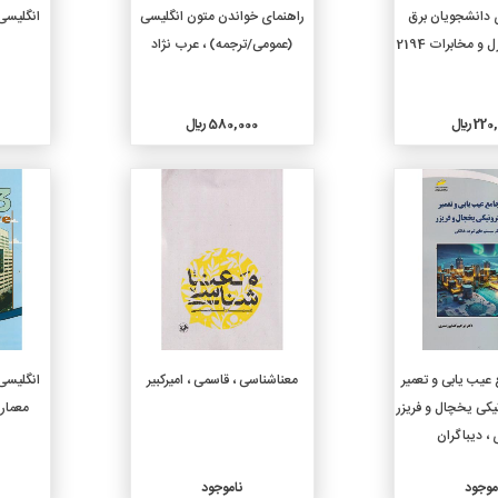
دن به سبد خرید
افزودن به سبد خرید
ی دانشجویان برق
راهنمای خواندن متون انگلیسی
انگلیسی
و مخابرات 2194
(عمومی/ترجمه) ، عرب نژاد
د
2 ريال
580,000 ريال
جزئیات
جزئیات
عیب یابی و تعمیر
معناشناسی ، قاسمی ، امیرکبیر
انگلیسی
یکی یخچال و فریزر
معماری
، دیباگران
موجود
ناموجود