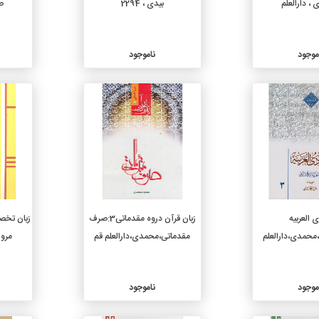
، دارالعلم
بیدی ، 2294
صرف
موجود
ناموجود
جزئیات
جزئیات
 العربیه
زبان قرآن دروه مقدماتی3:صرف
زبان تخص
مقدماتی،محمدی،دارالعلم قم
مرور
موجود
ناموجود