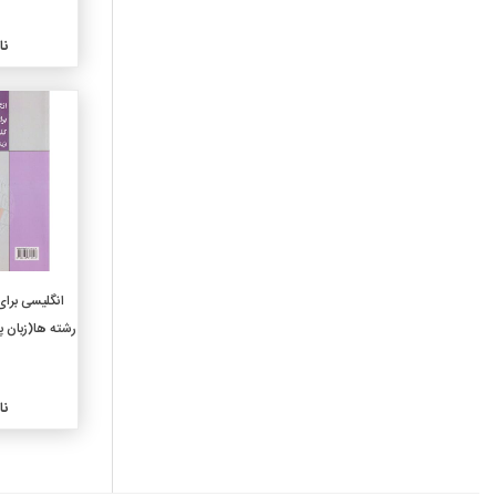
770-عکاسی و عکس
780-موسیقی
نا
790-سرگرمیها و هنرهای
نمایشی
810-ادبیات آمریکایی به زبان
انگلیسی
820-ادبیات انگلیسی
830-ادبیات زبانهای ژرمنی
840-ادبیات زبانهای رومانس
850-ادبیات زبانهای ایتالیایی
و رومانیایی
860-ادبیات زبانهای اسپانیایی
انگلیسی برای
870-ادبیات زبانهای ایتالیک
رشته ها(زبان پ
لاتینی
880-ادبیات زبانهای هلنی
یونانی
نا
890-ادبیات دیگر زبانها
910-جغرافیای عمومی
920-سرگذشتنامه های عمومی
و نسب شناسی