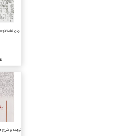
خاص فلسفه
150-روانشناسی
160-منطق
170-اخلاق(فلسفه اخلاقی)
زبان فضا،لاوسو
180-فلسفه قدیم وقرون
وسطی وشرق
190-فلسفه جدیدغرب
210-الاهیات طبیعی
نا
220- کتب آسمانی
230-الاهیات مسیحی
240-اخلاقیات و عبادات
مسیحی
250-مراسم دینی مسیحی و
کلیسای محلی
260-الاهیات اجتماعی مسیحی
270-تاریخ کلیسای مسیحی
280-فرق ومذاهب مسیحی
290-دین شناسی تطبیقی
وادیان دیگر