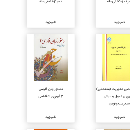
 1،کشفی،طه
نحو 2،کشفی،طه
ناموجود
ناموجود
جزئیات
جزئیات
صی مدیریت (مقدماتی)
دستور زبان فارسی
ی بر اصول و مبانی
2،گیوی،و4،فاطمی
مدیریت،ونوس
ناموجود
ناموجود