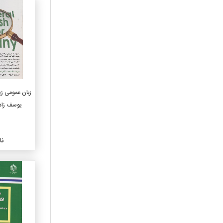
460-زبانهای اسپانیایی و
پرتغالی
470-ربانهای ایتالیک لاتین
480-زبانهای هلنی یونانی
490-دیگر زبانها
510-ریاضیات
520-نجوم
530-فیزیک
یوسف زاده
540-شیمی و بلورشناسی
وکانی شناسی
550-زمین شناسی
نا
560-دیرینه شناسی ودیرینه
شناسی جانوری
570-علوم زیستی
580-علوم گیاهی
590-علوم جانوری
610-علوم پزشکی
620-مهندسی وعملیات وابسته