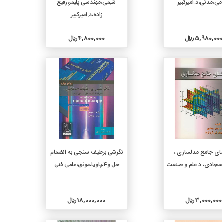
ی،مدنی،د.امیرکبیر
شیمی،مهندسی پلیمر،رفیع
زاده،د.امیرکبیر
5,980,00 ريال
4,800,000 ريال
جزئیات
جزئیات
افزودن به سبد خرید
افزودن به سبد خرید
ای جامع مدلسازی ،
نگرشی‏ برطیف‏ سنجی به انضمام
،سجادی، د.علم و صنعت
حل،و4،پاویا،موثق،علمی فنی
3,000,000 ريال
18,000,000 ريال