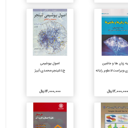
جزئیات
جزئیات
افزودن به سبد خرید
افزودن به سبد خرید
ه زبان ها و ماشین
اصول بیوشیمی
است7،علوم رایانه
ج1،لنینجر،محمدی،آییژ
12,000,000 ريال
14,000,000 ريال
جزئیات
جزئیات