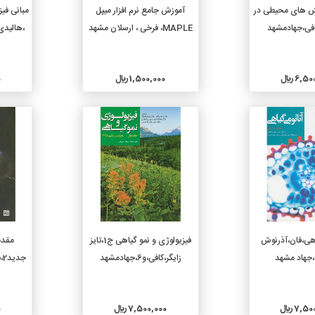
دن به سبد خرید
افزودن به سبد خرید
نش های محیطی در
آموزش جامع نرم افزار میپل
افی،جهادمشهد
MAPLE، فرخی ، ارسلان مشهد
6, ريال
1,500,000 ريال
0
جزئیات
جزئیات
دن به سبد خرید
افزودن به سبد خرید
اهی،فان،آذرنوش
فیزیولوژی و نمو گیاهی ج1،تایز
مقدم
جهاد مشهد
زایگر،کافی،و6،جهادمشهد
جدید2،برادلی،قنبری،جهادمشهد
7, ريال
7,500,000 ريال
0