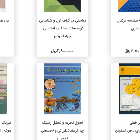
دن به سبد خرید
افزودن به سبد خرید
 هندسه فرکتال ،
مباحثی در گراف اول و شناسایی
آب ، عد
عفری
گروه ها توسط آن ، آقابابایی ،
جهادامیرکبیر
3, ريال
2,800,000 ريال
جزئیات
جزئیات
دن به سبد خرید
افزودن به سبد خرید
ر خطی
اصول تجزیه و تحلیل ژنتیک
ی،د.ص.اصفهان
ج1،گریفیث،ارزانی،و6،صنعتی
هوک ، اک
اصفهان