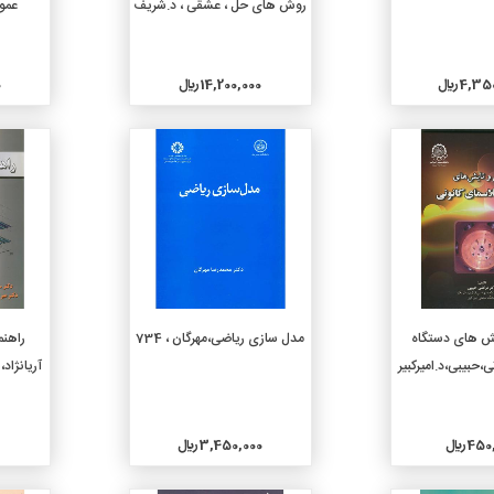
روش های حل ، عشقی ، د.شریف
عموم
4, ريال
14,200,000 ريال
0
جزئیات
جزئیات
دن به سبد خرید
افزودن به سبد خرید
بش های دستگاه
مدل سازی ریاضی،مهرگان ، 734
راهنم
،حبیبی،د.امیرکبیر
آریانژاد
4 ريال
3,450,000 ريال