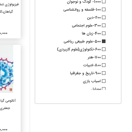
1000- کودک و نوجوان
افزو
فیزیولوژی ت
100-فلسفه و روانشناسی
گیاهان،ک
200-دین
300-علوم اجتماعی
500,000
400-زبان ها
500-علوم طبیعی ریاضی
600-تکنولوژی(علوم کاربردی)
700-هنر
800-ادبیات
900-تاریخ و جغرافیا
اسباب بازی
موبایل
گروه فرعی
افزو
آناتومی گی
010-کتابشناسیها
جعفری،
020-علوم کتابداری و اطلاع
رسانی
030-دایرة المعارفهای عمومی
500,000