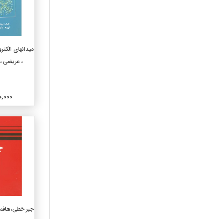
خاص فلسفه
150-روانشناسی
160-منطق
170-اخلاق(فلسفه اخلاقی)
افزو
میدانهای الکت
180-فلسفه قدیم وقرون
، عریضی ،
وسطی وشرق
190-فلسفه جدیدغرب
210-الاهیات طبیعی
000,000
220- کتب آسمانی
230-الاهیات مسیحی
240-اخلاقیات و عبادات
مسیحی
250-مراسم دینی مسیحی و
کلیسای محلی
260-الاهیات اجتماعی مسیحی
270-تاریخ کلیسای مسیحی
280-فرق ومذاهب مسیحی
افزو
جبر خطی،هافم
290-دین شناسی تطبیقی
وادیان دیگر