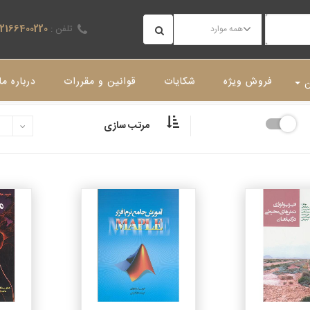
تلفن :
02166400220
همه موارد
فروش ویژه
شکایات
قوانین و مقررات
درباره ما
ن
مرتب سازی
جزئیات
جزئیات