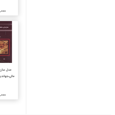
770-عکاسی و عکس
780-موسیقی
000,000
790-سرگرمیها و هنرهای
نمایشی
810-ادبیات آمریکایی به زبان
انگلیسی
820-ادبیات انگلیسی
830-ادبیات زبانهای ژرمنی
840-ادبیات زبانهای رومانس
850-ادبیات زبانهای ایتالیایی
و رومانیایی
افزو
860-ادبیات زبانهای اسپانیایی
مدل سازی
870-ادبیات زبانهای ایتالیک
مالی،جهاند
لاتینی
880-ادبیات زبانهای هلنی
یونانی
000,000
890-ادبیات دیگر زبانها
910-جغرافیای عمومی
920-سرگذشتنامه های عمومی
و نسب شناسی