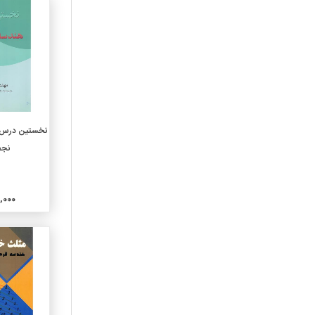
460-زبانهای اسپانیایی و
پرتغالی
470-ربانهای ایتالیک لاتین
480-زبانهای هلنی یونانی
490-دیگر زبانها
510-ریاضیات
520-نجوم
افزو
نخستین درس د
530-فیزیک
نجف
540-شیمی و بلورشناسی
وکانی شناسی
550-زمین شناسی
000,000
560-دیرینه شناسی ودیرینه
شناسی جانوری
570-علوم زیستی
580-علوم گیاهی
590-علوم جانوری
610-علوم پزشکی
620-مهندسی وعملیات وابسته