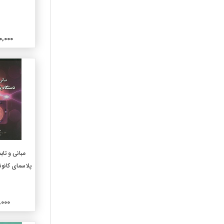
310-آمارعمومی
320-علوم سیاسی
350,000
330-اقتصاد
340-حقوق
350-علوم اداری و نظامی
360-مشکلات اجتماعی
وانجمنها
370-آموزش و پرورش
380-بازرگانی و ارتباطات
وحمل و نقل
390-آداب و رسوم وآداب
معاشرت و فرهنگ مردم
افزو
مبانی و تا
410-زبانشناسی
پلاسمای کانونی
420-زبان انگلیسی
430-زبانهای ژرمنی آلمانی
440-زبانهای رومانس
فرانسوی
50,000
450-زبانهای ایتالیایی،
رومانیایی