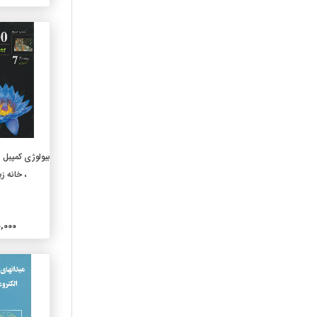
040-علوم رایانه
050-پیایندهای عمومی ونمایه
های آن
060-سازمانهای عمومی وعلوم
موزه داری
070-رسانه های خبری
وروزنامه نگاری و نشر
080-مجموعه های عمومی
090-نسخه های خطی
وکتابهای کمیاب
افزو
0فا4-زبانهای ایرانی
، خانه 
0فا8-ادبیات زبانهای ایرانی
1010-خردسال
1020-کودک
000,000
1030-نوجوان
110-مابعدالطبیعه
120-معرفت شناسی
130-پدیده های غیرطبیعی
140-مکاتب و دیدگاههای