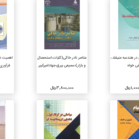
جزئیات
جزئیات
دن به سبد خرید
افزودن به سبد خرید
ر هندسه منیفلد ،
عناصر نادر خاکی(کلیات،استحصال
اهمیت شی
ی خواه
و بازار)،سمیعی بیرق،جهادامیرکبیر
فرآوری 
1, ريال
3,800,000 ريال
0
جزئیات
جزئیات