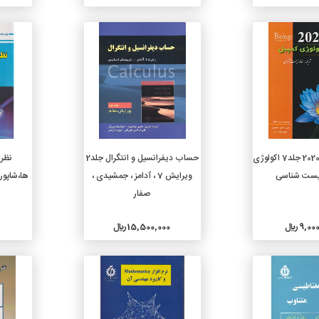
جزئیات
جزئیات
دن به سبد خرید
افزودن به سبد خرید
بیولوژی کمپبل 2020 جلد7 اکولوژی
حساب دیفرانسیل و انتگرال جلد2
نظری
زیست شناسی
ویرایش 7 ، آدامز ، جمشیدی ،
ها،شاپوری،ویر
صفار
9, ريال
15,500,000 ريال
جزئیات
جزئیات