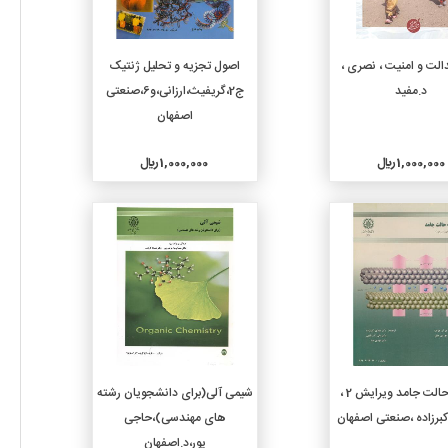
افزودن به سبد خرید
افزودن به سبد خرید
الت و امنیت ، نصری ،
اصول تجزیه و تحلیل ژنتیک
د.مفید
ج2،گریفیث،ارزانی،و6،صنعتی
اصفهان
1,000,000 ريال
1,000,000 ريال
جزئیات
جزئیات
افزودن به سبد خرید
افزودن به سبد خرید
فیزیک حالت جامد ویرایش 2 ،
شیمی آلی(برای دانشجویان رشته
برزاده ،صنعتی اصفهان
های مهندسی)،حاجی
پور،د.اصفهان