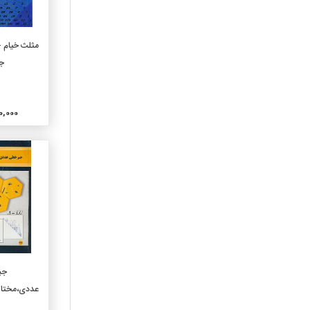
630-کشاورزی وفنون مربوطه
636-دامپروری ودامپزشکی
افزو
مثلث خیام -
640-اقتصادخانواده وزندگی
ج
خانوادگی
650-مدیریت و خدمات اداری
660-مهندسی شیمی
وتکنولوژیهای وابسته
500,000
670-مصنوعات
680-تولید برای مصارف خاص
690-ساختمان و ساختمان
سازی
710-هنرطراحی شهری و
منظره سازی
720-معماری
730-هنرهای تجسمی
740-طراحی و هنرهای تزیینی
افزو
جب
750-نقاشی و نقاشیها
عددی،مختار
760-هنرهای گرافیک وچاپ