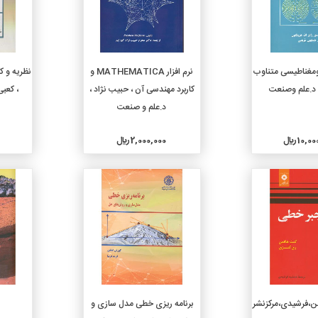
دن به سبد خرید
افزودن به سبد خرید
رومغناطیسی متناوب
نرم افزار MATHEMATICA و
نظریه و ک
 د.علم وصنعت
کاربرد مهندسی آن ، حبیب نژاد ،
، کعبی
د.علم و صنعت
10, ريال
2,000,000 ريال
جزئیات
جزئیات
دن به سبد خرید
افزودن به سبد خرید
ن،فرشیدی،مرکزنشر
برنامه ریزی خطی مدل سازی و