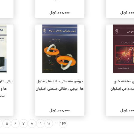
1, ريال
1,000,000 ريال
جزئیات
جزئیات
دن به سبد خرید
افزودن به سبد خرید
 مشتقه های
دروس مقدماتی حلقه ها و مدول
مبانی نظر
یده،د.ص.اصفهان
ها ، بیچی ، حقانی،صنعتی اصفهان
ها و 
تفض
1, ريال
1,000,000 ريال
.....
5
6
7
8
9
10
144