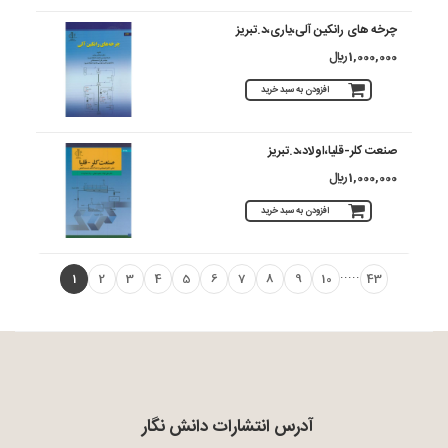
چرخه های رانکین آلی،یاری،د.تبریز
1,000,000 ريال
افزودن به سبد خرید
صنعت کلر-قلیا،اولاد،د.تبریز
1,000,000 ريال
افزودن به سبد خرید
.....
1
2
3
4
5
6
7
8
9
10
43
آدرس انتشارات دانش نگار