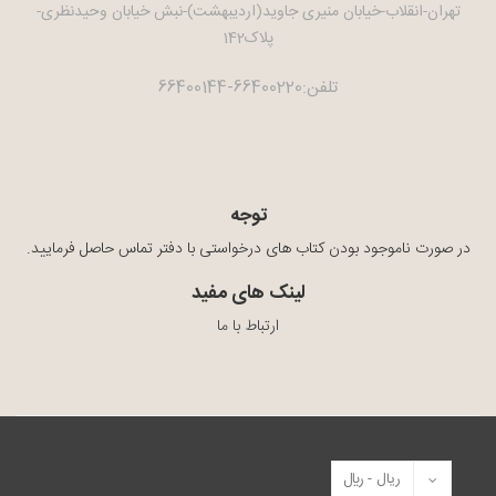
تهران-انقلاب-خیابان منیری جاوید(اردیبهشت)-نبش خیابان وحیدنظری-
پلاک142
تلفن:66400220-66400144
توجه
در صورت ناموجود بودن کتاب های درخواستی با دفتر تماس حاصل فرمایید.
لینک های مفید
ارتباط با ما