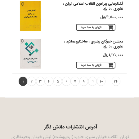
گفتارهایی پیرامون انقلاب اسلامی ایران ،
غفوری ، د.یزد
4,500,000 ريال
افزودن به سبد خرید
مجلس خبرگان رهبری ، ساختاروعملکرد ،
غفوری ، د.یزد
1,120,000 ريال
افزودن به سبد خرید
.....
1
2
3
4
5
6
7
8
9
10
24
آدرس انتشارات دانش نگار
تهران-انقلاب-خیابان منیری جاوید(اردیبهشت)-نبش خیابان وحیدنظری-