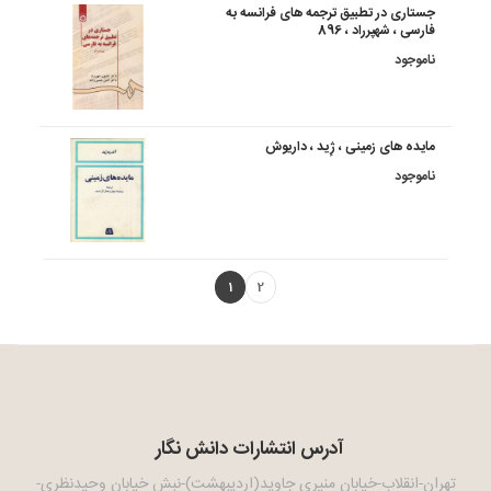
جستاری در تطبیق ترجمه های فرانسه به
فارسی ، شهپرراد ، 896
ناموجود
مایده های زمینی ، ژِید ، داریوش
ناموجود
1
2
آدرس انتشارات دانش نگار
تهران-انقلاب-خیابان منیری جاوید(اردیبهشت)-نبش خیابان وحیدنظری-