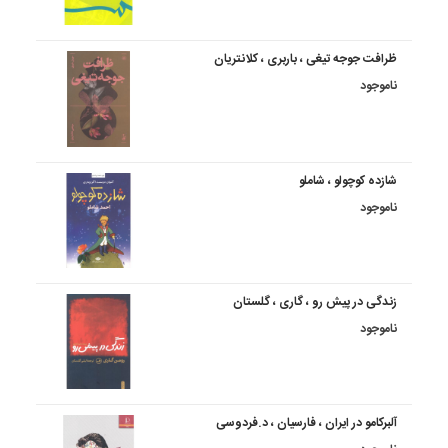
ظرافت جوجه تیغی ، باربری ، کلانتریان
ناموجود
شازده کوچولو ، شاملو
ناموجود
زندگی در پیش رو ، گاری ، گلستان
ناموجود
آلبرکامو در ایران ، فارسیان ، د.فردوسی