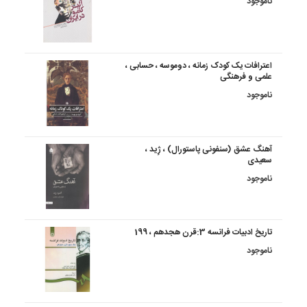
ناموجود
اعترافات یک کودک زمانه ، دوموسه ، حسابی ،
علمی و فرهنگی
ناموجود
آهنگ عشق (سنفونی پاستورال) ، ژِید ،
سعیدی
ناموجود
تاریخ ‏ادبیات ‏فرانسه‏ 3:قرن هجدهم ، 199
ناموجود