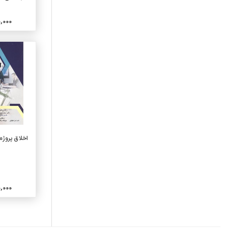
770-عکاسی و عکس
780-موسیقی
800,000
790-سرگرمیها و هنرهای
نمایشی
810-ادبیات آمریکایی به زبان
انگلیسی
820-ادبیات انگلیسی
830-ادبیات زبانهای ژرمنی
840-ادبیات زبانهای رومانس
850-ادبیات زبانهای ایتالیایی
و رومانیایی
افزو
860-ادبیات زبانهای اسپانیایی
اخلاق پروژه 
870-ادبیات زبانهای ایتالیک
لاتینی
880-ادبیات زبانهای هلنی
یونانی
300,000
890-ادبیات دیگر زبانها
910-جغرافیای عمومی
920-سرگذشتنامه های عمومی
و نسب شناسی