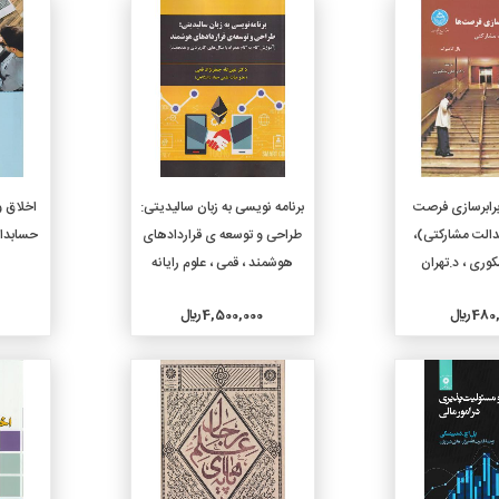
جزئیات
جزئیات
دن به سبد خرید
افزودن به سبد خرید
رابرسازی فرصت
برنامه نویسی به زبان سالیدیتی:
اخلاق و
دالت مشارکتی)،
طراحی و توسعه ی قراردادهای
حسابداری
وری ، د.تهران
هوشمند ، قمی ، علوم رایانه
4 ريال
4,500,000 ريال
جزئیات
جزئیات