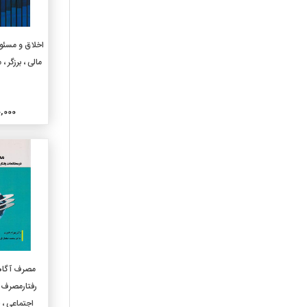
630-کشاورزی وفنون مربوطه
636-دامپروری ودامپزشکی
افزو
اخلاق و مسئول
640-اقتصادخانواده وزندگی
مالی ، برزگر 
خانوادگی
650-مدیریت و خدمات اداری
660-مهندسی شیمی
وتکنولوژیهای وابسته
800,000
670-مصنوعات
680-تولید برای مصارف خاص
690-ساختمان و ساختمان
سازی
710-هنرطراحی شهری و
منظره سازی
720-معماری
730-هنرهای تجسمی
740-طراحی و هنرهای تزیینی
افزو
مصرف آگاها
750-نقاشی و نقاشیها
رفتارمصرف کن
760-هنرهای گرافیک وچاپ
اجتماعی ، خ