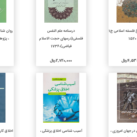
دن به سبد خرید
افزودن به سبد خرید
درآمدی بر تاریخ فلسفه اسلامی ج1
درسنامه علم النفس
روان شنا
،
فلسفی(درسهای حجت الاسلام
، پژوه
فیاضی)،1736
4, ريال
2,720,000 ريال
جزئیات
جزئیات
دن به سبد خرید
افزودن به سبد خرید
در جهان امروزی ،
آسیب شناسی اخلاق پزشکی ،
اخلاق کار