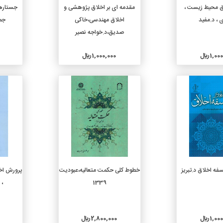
دن به سبد خرید
افزودن به سبد خرید
ق محیط زیست ،
مقدمه ای بر اخلاق پژوهشی و
جستارها
 ، د.مفید
اخلاق مهندسی،خاکی
جم
صدیق،د.خواجه نصیر
1, ريال
1,000,000 ريال
جزئیات
جزئیات
دن به سبد خرید
افزودن به سبد خرید
فه اخلاق د.تبریز
خطوط کلی حکمت متعالیه،عبودیت
پرورش اخ
1339
، 
1, ريال
2,800,000 ريال