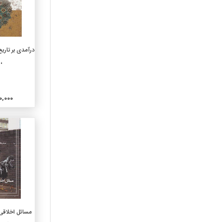
خاص فلسفه
150-روانشناسی
160-منطق
170-اخلاق(فلسفه اخلاقی)
افزو
180-فلسفه قدیم وقرون
 1520
وسطی وشرق
190-فلسفه جدیدغرب
210-الاهیات طبیعی
530,000
220- کتب آسمانی
230-الاهیات مسیحی
240-اخلاقیات و عبادات
مسیحی
250-مراسم دینی مسیحی و
کلیسای محلی
260-الاهیات اجتماعی مسیحی
270-تاریخ کلیسای مسیحی
280-فرق ومذاهب مسیحی
افزو
مسائل اخلاقی 
290-دین شناسی تطبیقی
وادیان دیگر