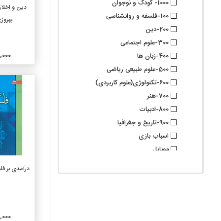
1000- کودک و نوجوان
افزو
دین و اخلا
100-فلسفه و روانشناسی
بهروزی
200-دین
300-علوم اجتماعی
000,000
400-زبان ها
500-علوم طبیعی ریاضی
600-تکنولوژی(علوم کاربردی)
700-هنر
800-ادبیات
900-تاریخ و جغرافیا
اسباب بازی
موبایل
گروه فرعی
افزو
درآمدی بر فلس
010-کتابشناسیها
020-علوم کتابداری و اطلاع
رسانی
030-دایرة المعارفهای عمومی
000,000