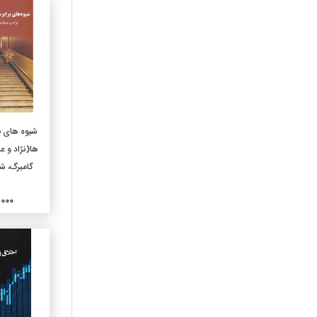
460-زبانهای اسپانیایی و
پرتغالی
470-ربانهای ایتالیک لاتین
480-زبانهای هلنی یونانی
490-دیگر زبانها
510-ریاضیات
520-نجوم
افزو
شیوه های ب
530-فیزیک
ها(نژاد و ع
540-شیمی و بلورشناسی
گامبرگ، شک
وکانی شناسی
550-زمین شناسی
80,000
560-دیرینه شناسی ودیرینه
شناسی جانوری
570-علوم زیستی
580-علوم گیاهی
590-علوم جانوری
610-علوم پزشکی
620-مهندسی وعملیات وابسته