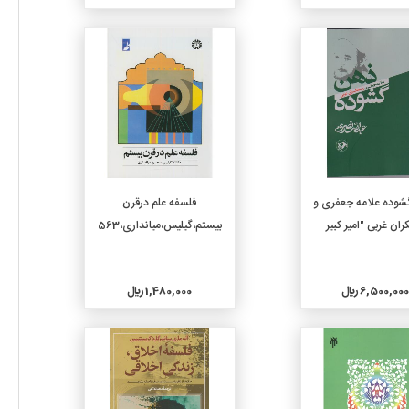
جزئیات
جزئیات
افزودن به سبد خرید
افزودن به سبد خرید
وده علامه جعفری و
فلسفه علم درقرن
ران غربی "امیر کبیر
بیستم،گیلیس،میانداری،563
6,500,000 ريال
1,480,000 ريال
جزئیات
جزئیات