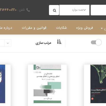
تلفن :
02166400220
همه موارد
فروش ویژه
شکایات
قوانین و مقررات
درباره ما
ن
مرتب سازی
جزئیات
جزئیات