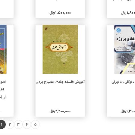
1, ريال
1,500,000 ريال
جزئیات
جزئیات
دن به سبد خرید
افزودن به سبد خرید
، توکلی ، د.تهران
آموزش فلسفه جلد2 ، مصباح یزدی
اصول
اطل
ای)،م
1, ريال
2,200,000 ريال
0
1
2
3
4
5