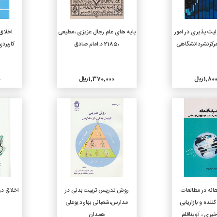
دن به سبد خرید
افزودن به سبد خرید
یت پذیری در امور
پایه های علم رجال عزیزی ،مطیعی
اخلاق
، مرکزنشردانشگاهی
،2185 د.امام صادق
کاربردی
1, ريال
1,370,000 ريال
0
جزئیات
جزئیات
دن به سبد خرید
افزودن به سبد خرید
نه در مطالعات
روش تدریس تربیت بدنی در
اخلاق در
نده و بازاریابی
مدارس،شعبانی بهار،د.بوعلی
یری ، آویناقلم
همدان