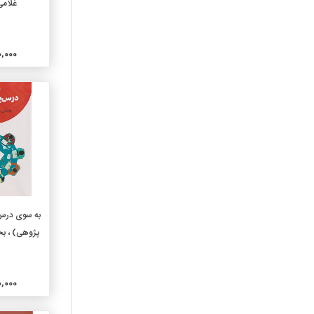
غلامی 
310-آمارعمومی
320-علوم سیاسی
890,000
330-اقتصاد
340-حقوق
350-علوم اداری و نظامی
360-مشکلات اجتماعی
وانجمنها
370-آموزش و پرورش
380-بازرگانی و ارتباطات
وحمل و نقل
390-آداب و رسوم وآداب
معاشرت و فرهنگ مردم
افزو
به سوی درس
410-زبانشناسی
پژوهی) ، بخت
420-زبان انگلیسی
430-زبانهای ژرمنی آلمانی
440-زبانهای رومانس
فرانسوی
500,000
450-زبانهای ایتالیایی،
رومانیایی