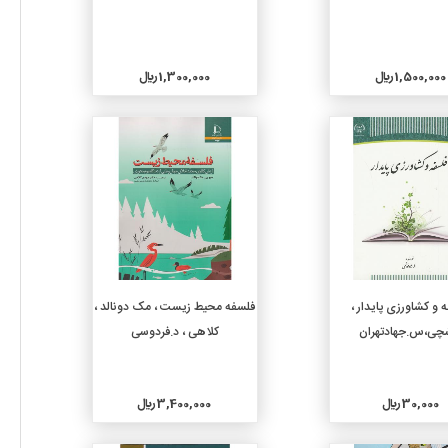
1,500,000 ريال
1,300,000 ريال
جزئیات
جزئیات
افزودن به سبد خرید
افزودن به سبد خرید
 و کشاورزی پایدار ،
فلسفه محیط زیست ، مک دونالد ،
چی،س.جهادتهران
کلاهی ، د.فردوسی
30,000 ريال
3,400,000 ريال