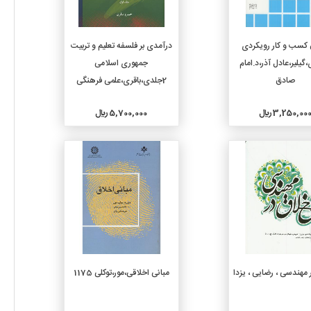
افزودن به سبد خرید
افزودن به سبد خرید
 کسب و کار رویکردی
درآمدی بر فلسفه تعلیم و تربیت
،گیلیر،عادل آذر،د.امام
جمهوری اسلامی
صادق
2جلدی،باقری،علمی فرهنگی
3,250,00 ريال
5,700,000 ريال
جزئیات
جزئیات
افزودن به سبد خرید
افزودن به سبد خرید
 مهندسی ، رضایی ، یزدا
مبانی اخلاقی،مور،توکلی 1175