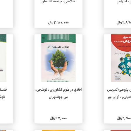
، امیرکبیر
اخلاصی ، جامعه شناسان
2, ريال
3,100,000 ريال
جزئیات
جزئیات
دن به سبد خرید
افزودن به سبد خرید
 پژوهی(تدریس
اخلاق در علوم کشاورزی ، قوشچی ،
فلسفه
یاری ، آوای نور
س.جهادتهران
قوش
2, ريال
45,000 ريال