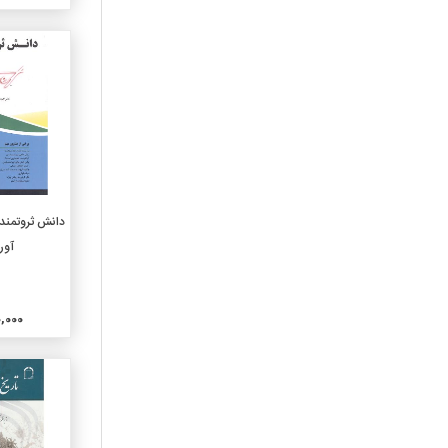
040-علوم رایانه
050-پیایندهای عمومی ونمایه
های آن
060-سازمانهای عمومی وعلوم
موزه داری
070-رسانه های خبری
وروزنامه نگاری و نشر
080-مجموعه های عمومی
090-نسخه های خطی
وکتابهای کمیاب
افزو
دانش ثروتمند
0فا4-زبانهای ایرانی
آور
0فا8-ادبیات زبانهای ایرانی
1010-خردسال
1020-کودک
000,000
1030-نوجوان
110-مابعدالطبیعه
120-معرفت شناسی
130-پدیده های غیرطبیعی
140-مکاتب و دیدگاههای