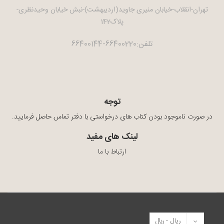
تهران-انقلاب-خیابان منیری جاوید(اردیبهشت)-نبش خیابان وحیدنظری-
پلاک142
تلفن:66400220-66400144
توجه
در صورت ناموجود بودن کتاب های درخواستی با دفتر تماس حاصل فرمایید.
لینک های مفید
ارتباط با ما