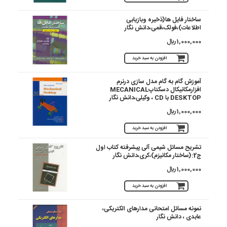
ساختار فایل ها(ذخیره وبازیابی
اطلاعات)،فولک،قمی،دانش نگار
1,000,000 ريال
افزودن به سبد خرید
آموزش گام به گام مدل سازی درنرم
افزارمکانیکال دسکتاپMECANICAL
DESKTOP با CD ، وکیلی،دانش نگار
1,000,000 ريال
افزودن به سبد خرید
تشریح مسائل شیمی آلی پیشرفته کتاب اول
ج2:(ساختار مکانیزم)،کری،دانش نگار
1,000,000 ريال
افزودن به سبد خرید
نمونه مسائل امتحانی مدارهای الکتریکی،
عابدی ، دانش نگار