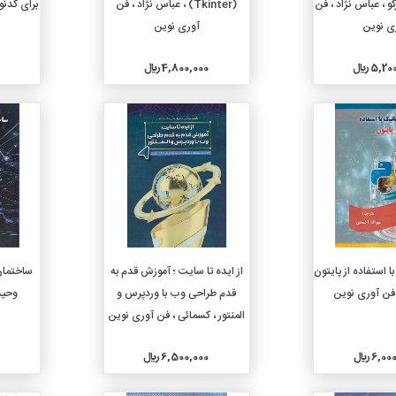
کو ، عباس نژاد ، فن
(Tkinter) ، عباس نژاد ، فن
برای کدنو
ی نوین
آوری نوین
5, ريال
4,800,000 ريال
جزئیات
جزئیات
دن به سبد خرید
افزودن به سبد خرید
 استفاده از پایتون
از ایده تا سایت ؛ آموزش قدم به
 فن آوری نوین
قدم طراحی وب با وردپرس و
وحید
المنتور ، کسمائی ، فن آوری نوین
6, ريال
6,500,000 ريال