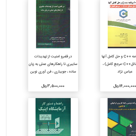
جزئیات
جزئیات
افزودن به سبد خرید
افزودن به سبد خرید
1000 برنامه ++C و حل کامل آنها
در قلمرو امنیت از تهدیدات
(حل مسائل++C-مرجع کامل) ،
سایبری تا راهکارهای عملی به زبان
عباس نژاد
ساده ، جویباری ، فن آوری نوین
14,000,00 ريال
3,500,000 ريال
جزئیات
جزئیات