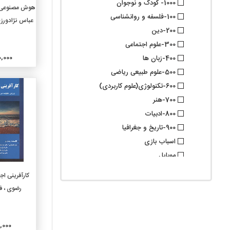
1000- کودک و نوجوان
افزو
هوش مصنوعی د
100-فلسفه و روانشناسی
عباس نژادورز
200-دین
300-علوم اجتماعی
000,000
400-زبان ها
500-علوم طبیعی ریاضی
600-تکنولوژی(علوم کاربردی)
700-هنر
800-ادبیات
900-تاریخ و جغرافیا
اسباب بازی
موبایل
گروه فرعی
افزو
کارآفرینی اج
010-کتابشناسیها
رضوی ، ف
020-علوم کتابداری و اطلاع
رسانی
030-دایرة المعارفهای عمومی
000,000