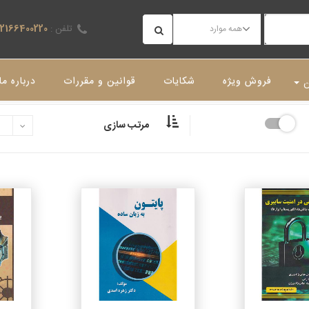
تلفن :
02166400220
همه موارد
فروش ویژه
شکایات
قوانین و مقررات
درباره ما
ن
مرتب سازی
جزئیات
جزئیات