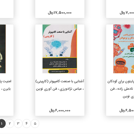
7, ريال
17,500,000 ريال
جزئیات
جزئیات
دن به سبد خرید
افزودن به سبد خرید
ایتون برای کودکان
آشنایی با صنعت کامپیوتر (کاربینی)
امنیت پا
نادعلی زاده ، فن
، عباس نژادورزی ، فن آوری نوین
بایرن ،
ی نوین
6, ريال
6,000,000 ريال
0
1
2
3
4
5