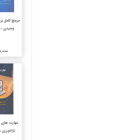
630-کشاورزی وفنون مربوطه
636-دامپروری ودامپزشکی
افزو
640-اقتصادخانواده وزندگی
وحیدی ، 
خانوادگی
650-مدیریت و خدمات اداری
660-مهندسی شیمی
وتکنولوژیهای وابسته
000,000
670-مصنوعات
680-تولید برای مصارف خاص
690-ساختمان و ساختمان
سازی
710-هنرطراحی شهری و
منظره سازی
720-معماری
730-هنرهای تجسمی
740-طراحی و هنرهای تزیینی
افزو
مهارت های ن
750-نقاشی و نقاشیها
نژادورزی ،
760-هنرهای گرافیک وچاپ