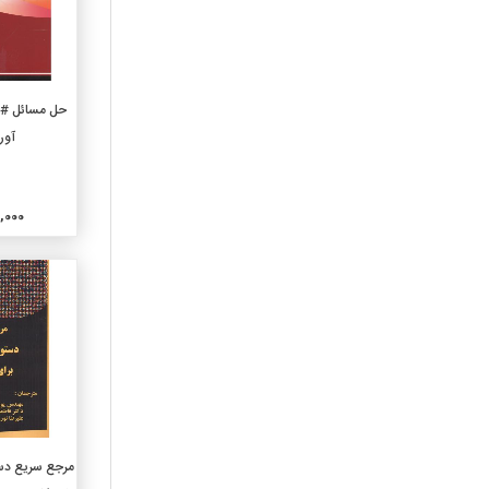
خاص فلسفه
150-روانشناسی
160-منطق
170-اخلاق(فلسفه اخلاقی)
افزو
180-فلسفه قدیم وقرون
آور
وسطی وشرق
190-فلسفه جدیدغرب
210-الاهیات طبیعی
000,000
220- کتب آسمانی
230-الاهیات مسیحی
240-اخلاقیات و عبادات
مسیحی
250-مراسم دینی مسیحی و
کلیسای محلی
260-الاهیات اجتماعی مسیحی
270-تاریخ کلیسای مسیحی
280-فرق ومذاهب مسیحی
افزو
مرجع سریع دست
290-دین شناسی تطبیقی
وادیان دیگر