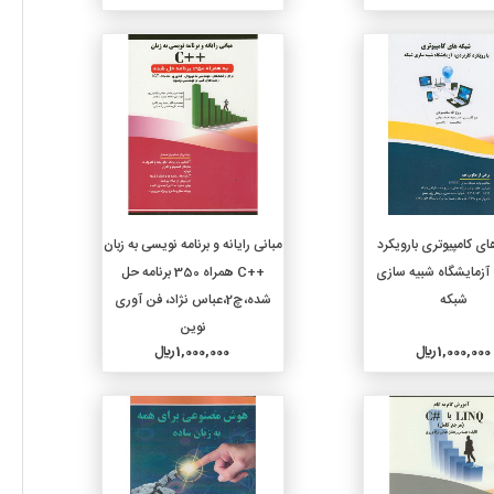
جزئیات
جزئیات
افزودن به سبد خرید
افزودن به سبد خرید
ی کامپیوتری بارویکرد
مبانی رایانه و برنامه نویسی به زبان
 آزمایشگاه شبیه سازی
++C همراه 350 برنامه حل
شبکه
شده،چ2،عباس نژاد، فن آوری
نوین
1,000,000 ريال
1,000,000 ريال
جزئیات
جزئیات