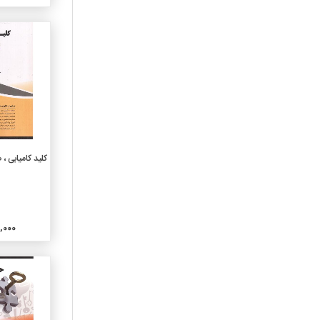
040-علوم رایانه
050-پیایندهای عمومی ونمایه
های آن
060-سازمانهای عمومی وعلوم
موزه داری
070-رسانه های خبری
وروزنامه نگاری و نشر
080-مجموعه های عمومی
090-نسخه های خطی
وکتابهای کمیاب
افزو
کلید کامیابی ،
0فا4-زبانهای ایرانی
ن
0فا8-ادبیات زبانهای ایرانی
1010-خردسال
1020-کودک
000,000
1030-نوجوان
110-مابعدالطبیعه
120-معرفت شناسی
130-پدیده های غیرطبیعی
140-مکاتب و دیدگاههای