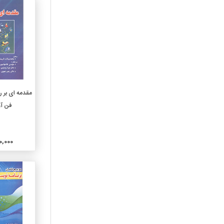
460-زبانهای اسپانیایی و
پرتغالی
470-ربانهای ایتالیک لاتین
480-زبانهای هلنی یونانی
490-دیگر زبانها
510-ریاضیات
520-نجوم
افزو
مقدمه ای بر ر
530-فیزیک
فن آو
540-شیمی و بلورشناسی
وکانی شناسی
550-زمین شناسی
300,000
560-دیرینه شناسی ودیرینه
شناسی جانوری
570-علوم زیستی
580-علوم گیاهی
590-علوم جانوری
610-علوم پزشکی
620-مهندسی وعملیات وابسته