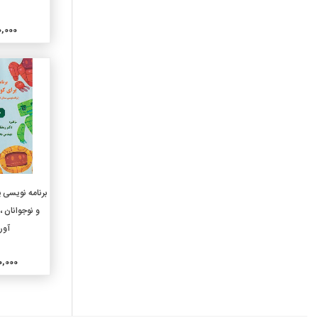
770-عکاسی و عکس
780-موسیقی
000,000
790-سرگرمیها و هنرهای
نمایشی
810-ادبیات آمریکایی به زبان
انگلیسی
820-ادبیات انگلیسی
830-ادبیات زبانهای ژرمنی
840-ادبیات زبانهای رومانس
850-ادبیات زبانهای ایتالیایی
و رومانیایی
افزو
860-ادبیات زبانهای اسپانیایی
برنامه نویسی پ
870-ادبیات زبانهای ایتالیک
و نوجوانان ، 
لاتینی
آور
880-ادبیات زبانهای هلنی
یونانی
500,000
890-ادبیات دیگر زبانها
910-جغرافیای عمومی
920-سرگذشتنامه های عمومی
و نسب شناسی