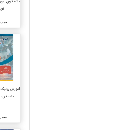
داده کاوی ، پور
310-آمارعمومی
آور
320-علوم سیاسی
200,000
330-اقتصاد
340-حقوق
350-علوم اداری و نظامی
360-مشکلات اجتماعی
وانجمنها
370-آموزش و پرورش
380-بازرگانی و ارتباطات
وحمل و نقل
390-آداب و رسوم وآداب
معاشرت و فرهنگ مردم
افزو
آموزش رباتیک با
410-زبانشناسی
، احمدی ،
420-زبان انگلیسی
430-زبانهای ژرمنی آلمانی
440-زبانهای رومانس
فرانسوی
000,000
450-زبانهای ایتالیایی،
رومانیایی