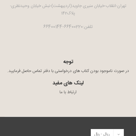
تهران-انقلاب-خیابان منیری جاوید(اردیبهشت)-نبش خیابان وحیدنظری-
پلاک142
تلفن:66400220-66400144
توجه
در صورت ناموجود بودن کتاب های درخواستی با دفتر تماس حاصل فرمایید.
لینک های مفید
ارتباط با ما