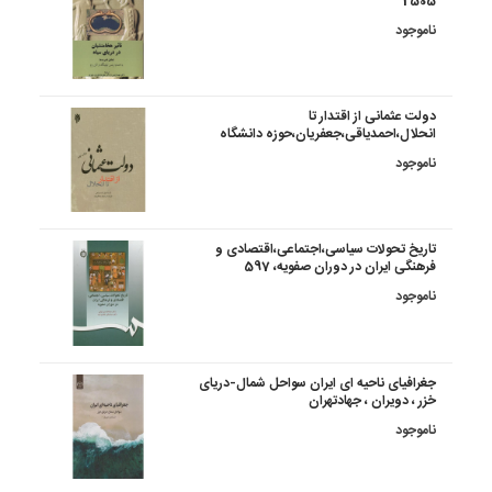
2505
ناموجود
دولت عثمانی از اقتدار تا
انحلال،احمدیاقی،جعفریان،حوزه دانشگاه
ناموجود
تاریخ تحولات سیاسی،اجتماعی،اقتصادی و
فرهنگی ایران در دوران صفویه، 597
ناموجود
جغرافیای ناحیه ای ایران سواحل شمال-دریای
خزر ، دویران ، جهادتهران
ناموجود