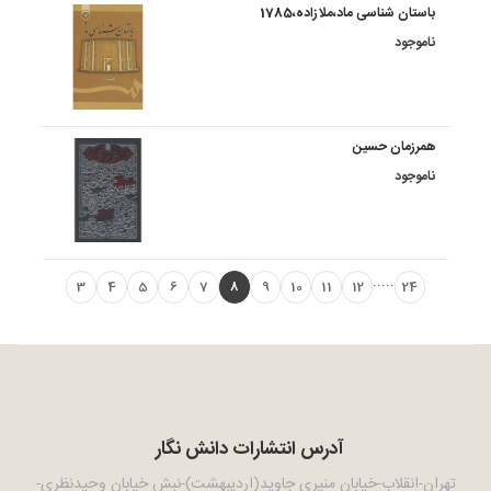
باستان شناسی ماد،ملازاده،1785
ناموجود
همرزمان حسین
ناموجود
.....
3
4
5
6
7
8
9
10
11
12
24
آدرس انتشارات دانش نگار
تهران-انقلاب-خیابان منیری جاوید(اردیبهشت)-نبش خیابان وحیدنظری-