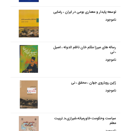
توسعه پایدار و معماری بومی در ایران ، رضایی
ناموجود
رساله های میرزا ملکم خان ناظم الدوله ، اصیل
، نی
ناموجود
ژاپن رویاروی جهان ، محقق ، نی
ناموجود
سیاست وحکومت خاورمیانه،شیرازی،د.تربیت
معلم
ناموجود