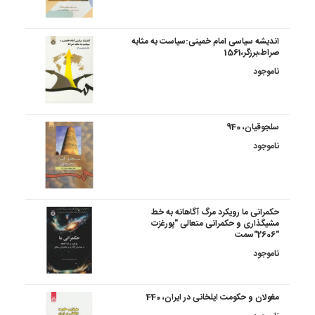
اندیشه سیاسی امام خمینی:سیاست به مثابه
صراط،برزگر،1561
ناموجود
سلجوقیان، 940
ناموجود
حکمرانی ما رویکرد مرگ آگاهانه به خط
مشیگذاری و حکمرانی متعالی "پورغزت
"2606"سمت
ناموجود
مغولان و حکومت ایلخانی در ایران، 440