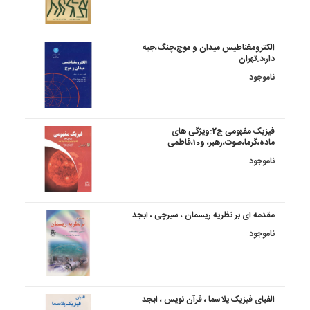
الکترومغناطیس میدان و موج،چنگ،جبه
دار،د.تهران
ناموجود
فیزیک مفهومی ج2:ویژگی های
ماده،گرما،صوت،رهبر، و10،فاطمی
ناموجود
مقدمه ای بر نظریه ریسمان ، سیرچی ، ابجد
ناموجود
الفبای فیزیک پلاسما ، قرآن نویس ، ابجد