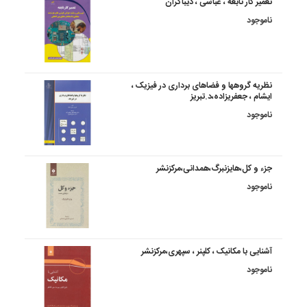
تعمیر کار نابغه ، عباسی ، دیباگران
ناموجود
نظریه گروهها و فضاهای برداری در فیزیک ،
ایشام ، جعفریزاده،د.تبریز
ناموجود
جزء و کل،هایزنبرگ،همدانی،مرکزنشر
ناموجود
آشنایی با مکانیک ، کلپنر ، سپهری،مرکزنشر
ناموجود