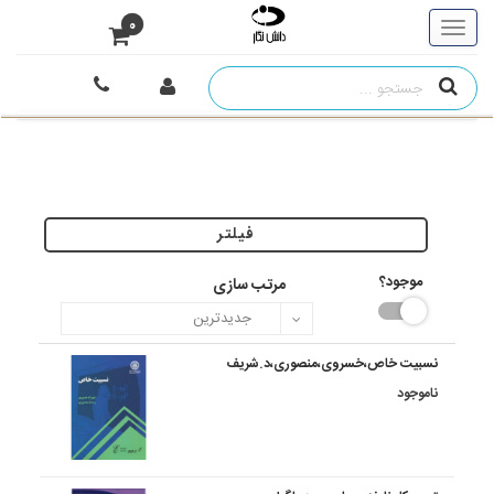
0
فیلتر
موجود؟
مرتب سازی
نسبیت خاص،خسروی،منصوری،د.شریف
ناموجود