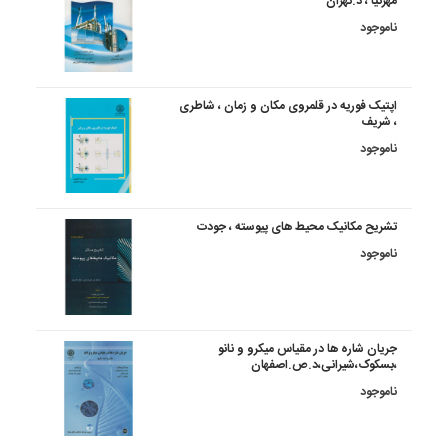
مهرنیا ، د.تهران
ناموجود
اپتیک فوریه در قلمروی مکان و زمان ، شاطری
، شریف
ناموجود
تشریح مکانیک محیط های پیوسته ، جودت
ناموجود
جریان شاره ها در مقیاس میکرو و نانو
،بسکوک،شیرانی،د.ص.اصفهان
ناموجود