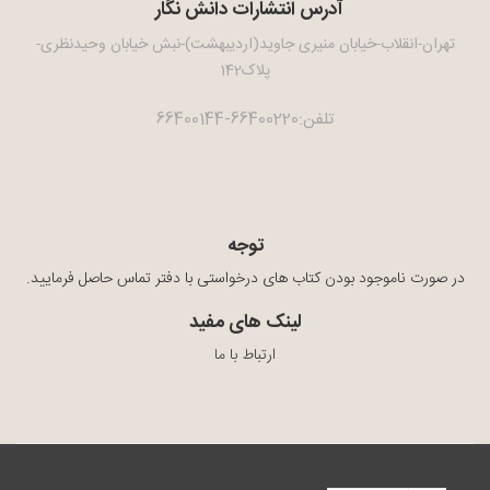
آدرس انتشارات دانش نگار
تهران-انقلاب-خیابان منیری جاوید(اردیبهشت)-نبش خیابان وحیدنظری-
پلاک142
تلفن:66400220-66400144
توجه
در صورت ناموجود بودن کتاب های درخواستی با دفتر تماس حاصل فرمایید.
لینک های مفید
ارتباط با ما