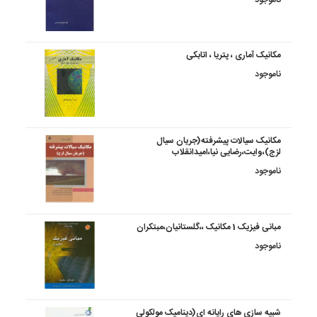
مکانیک آماری ، پتریا ، اتابکی
ناموجود
مکانیک سیالات پیشرفته(جریان سیال
لزج)،وایت،رضایی نیا،امیدانقلاب
ناموجود
مبانی فیزیک 1 مکانیک ،،گلستانیان،مبتکران
ناموجود
شبیه سازی های رایانه ای(دینامیک مولکولی