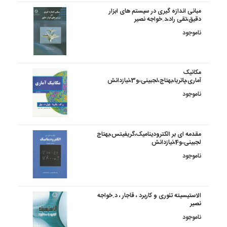
مبانی اندازه گیری در سیستم های ابزار
دقیق،تقی راد،د.خواجه نصیر
ناموجود
مکانیک
آماری،پاتریا،بهتاج،لجبینی،و3،نیازدانش
ناموجود
مقدمه ای بر الکترودینامیک،گریفیتس،بهتاج
لجبینی،و4،نیازدانش
ناموجود
الاستیسیته تئوری و کاربرد ، قاجار ، د.خواجه
نصیر
ناموجود