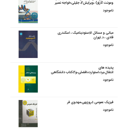
ومونت کارلو) ،ویرایش2، جلیلی،خواجه نصیر
ناموجود
مبانی و مسائل الاستودینامیک ، اسکندری
قادی ، د.تهران
ناموجود
پدیده های
انتقال،برد،استوارت،افضلی،و2،کتاب دانشگاهی
ناموجود
فیزیک عمومی 1،روزبهی،مهدوی فر
ناموجود