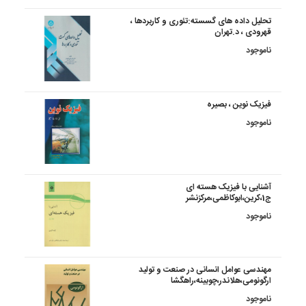
تحلیل داده های گسسته:تئوری و کاربردها ،
قهرودی ، د.تهران
ناموجود
فیزیک نوین ، بصیره
ناموجود
آشنایی با فیزیک هسته ای
ج1،کرین،ابوکاظمی،مرکزنشر
ناموجود
مهندسی عوامل انسانی در صنعت و تولید
ارگونومی،هلاندر،چوبینه،راهگشا
ناموجود