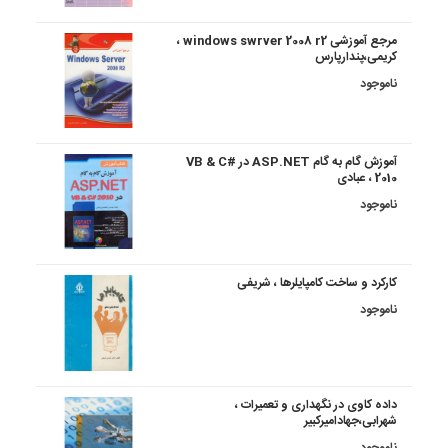
مرجع آموزشی windows swrver 2008 r2 ،
کریمی،پندارپارس
ناموجود
آموزش گام به گام ASP.NET در VB & C#
2010 ، عبادی
ناموجود
کارکرد و ساخت کامپایلرها ، شریفی
ناموجود
داده کاوی در نگهداری و تعمیرات ،
شهرابی،جهادامیرکبیر
ناموجود