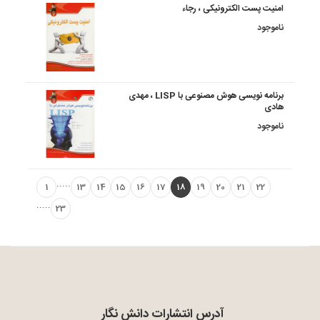
امنیت پست الکترونیکی ، رجاء
ناموجود
برنامه نویسی هوش مصنوعی با LISP ، مهدی
هادی
ناموجود
.....
1
13
14
15
16
17
18
19
20
21
22
.....
23
آدرس انتشارات دانش نگار