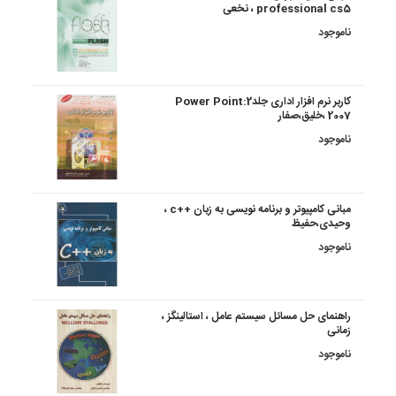
professional cs5 ، نخعی
ناموجود
کاربر نرم افزار اداری جلد2:Power Point
2007 ،خلیق،صفار
ناموجود
مبانی کامپیوتر و برنامه نویسی به زبان ++c ،
وحیدی،حفیظ
ناموجود
راهنمای حل مسائل سیستم عامل ، استالینگز ،
زمانی
ناموجود