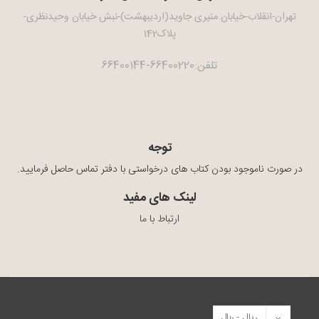
تهران-انقلاب-خیابان منیری جاوید(اردیبهشت)-نبش خیابان وحیدنظری-
پلاک142
تلفن:66400220-66400144
توجه
در صورت ناموجود بودن کتاب های درخواستی با دفتر تماس حاصل فرمایید.
لینک های مفید
ارتباط با ما