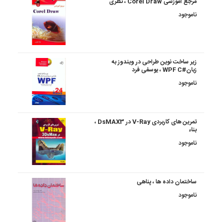
مرجع آموزشی Corel Draw ، نظری
ناموجود
زیر ساخت نوین طراحی در ویندوز به
زبان#WPF C ، یوسفی فرد
ناموجود
تمرین های کاربردی V-Ray در DsMAX3 ،
بناء
ناموجود
ساختمان داده ها ، پناهی
ناموجود