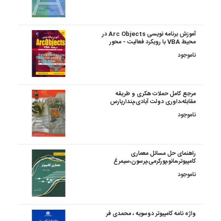
آموزش برنامه نویسی Arc Objects در
محیط VBA با رویکرد فعالیت - محور
ناموجود
مرجع کامل حملات هکری و طریقه
مقابله،داوری دولت آبادی،پندارپارس
ناموجود
راهنمای حل مسائل معماری
کامپیوتر،مانو،پورکرمی،پرسون،سیمرغ
ناموجود
واژه نامه کامپیوتر دوسویه ، محمدی فر