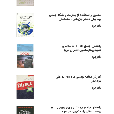
تحقیق و استفاده از اینترنت و شبکه جهانی
وب برای دانش پژوهان ، معمتمدی
ناموجود
راهنمای جامع LOGO با مثالهای
کاربردی،طهماسبی،اطهران تبریز
ناموجود
آموزش برنامه نویسی Direct X ،علی
نژاد،نص
ناموجود
راهنمای جامع windows server 2008 ،
روست ، قلی زاده نوری،نشر علوم