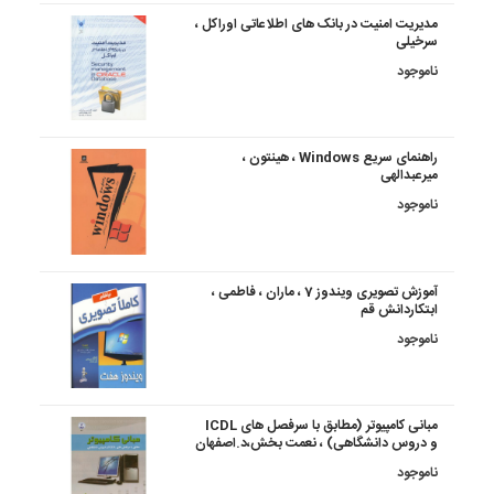
مدیریت امنیت در بانک های اطلاعاتی اوراکل ،
سرخیلی
ناموجود
راهنمای سریع Windows ، هینتون ،
میرعبدالهی
ناموجود
آموزش تصویری ویندوز 7 ، ماران ، فاطمی ،
ابتکاردانش قم
ناموجود
مبانی کامپیوتر (مطابق با سرفصل های ICDL
و دروس دانشگاهی) ، نعمت بخش،د.اصفهان
ناموجود