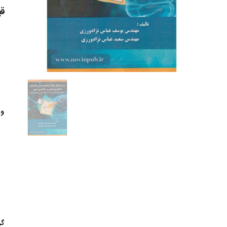
قیمت
وی
گر