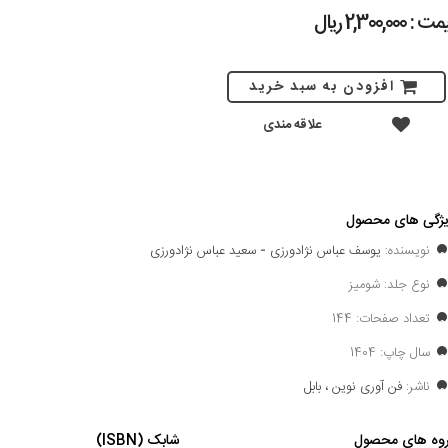
 : 2,300,000 ريال
افزودن به سبد خرید
علاقه مندی
ژگی های محصول
نویسنده:
یوسف عباس نژادورزی
-
سعید عباس نژادورزی
نوع جلد: شومیز
تعداد صفحات: 144
سال چاپ: 1404
ناشر:
فن آوری نوین ، بابل
وه های محصول
شابک (ISBN)