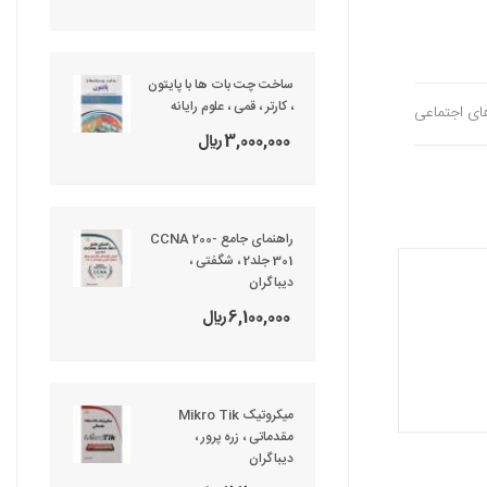
ساخت چت بات ها با پایتون
، کارتر ، قمی ، علوم رایانه
های اجتماعی
3,000,000 ريال
راهنمای جامع CCNA 200-
301 جلد2 ، شگفتی ،
دیباگران
6,100,000 ريال
میکروتیک Mikro Tik
مقدماتی ، زره پرور ،
دیباگران