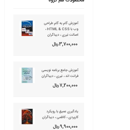
محصولات هم گروه
آموزش گام به گام طراحی
وب با HTML & CSS ،
اصالت نیری ، دیباگران
3,700,000 ريال
آموزش جامع برنامه نویسی
فرانت اند ، نیری ، دیباگران
7,200,000 ريال
یادگیری عمیق با رویکرد
کاربردی ، کاظمی ، دیباگران
9,900,000 ريال