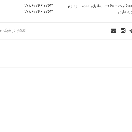
کلیات
-
060-سازمانهای عمومی وعلوم
9786224610263
زه داری
9786224610263
انتشار در شبکه 