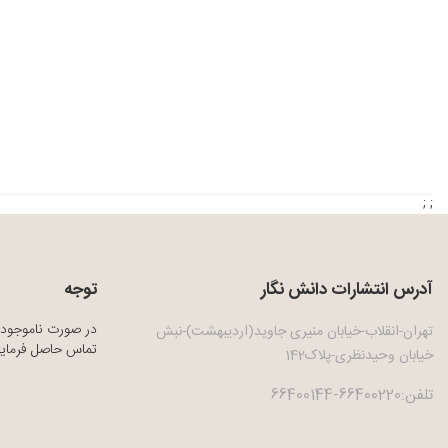
; ;
آدرس انتشارات دانش نگار
توجه
در صورت ناموجود 
تهران-انقلاب-خیابان منیری جاوید(اردیبهشت)-نبش
تماس حاصل فرمایی
خیابان وحیدنظری-پلاک142
تلفن:66400220-66400144