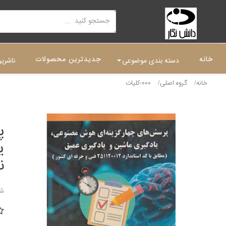
خانه
جدیدترین محصولات
دسته بندی موضوعی
ناشری
خانه
گروه اصلی
000-کلیات
پ
ی
ن
شن