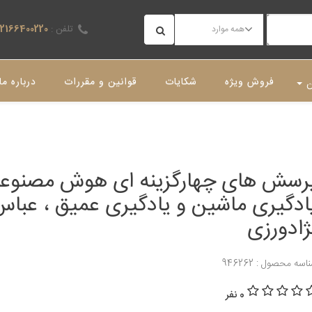
تلفن :
02166400220
همه موارد
فروش ویژه
شکایات
قوانین و مقررات
درباره ما
ن
رسش های چهارگزینه ای هوش مصنوعی
ادگیری ماشین و یادگیری عمیق ، عباس
ژادورزی
اسه محصول : 946262
0 نفر