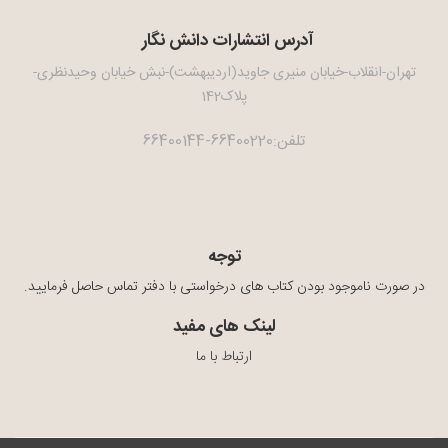
آدرس انتشارات دانش نگار
تهران-انقلاب-خیابان منیری جاوید(اردیبهشت)-نبش خیابان وحیدنظری-
پلاک142
تلفن:66400220-66400144
توجه
در صورت ناموجود بودن کتاب های درخواستی با دفتر تماس حاصل فرمایید.
لینک های مفید
ارتباط با ما