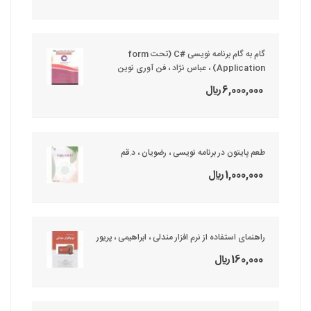
گام به گام برنامه نویسی #C (تحت form
Application) ، عباس نژاد ، فن آوری نوین
6,000,000 ريال
طعم پایتون در برنامه نویسی ، رضویان ، د.قم
1,000,000 ريال
راهنمای استفاده از نرم افزار مندلی ، ابراهیمی ، پریور
160,000 ريال