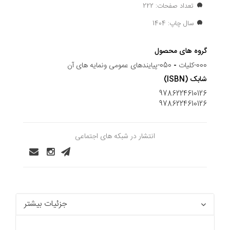
تعداد صفحات: 222
سال چاپ: 1404
گروه های محصول
000-کلیات
-
050-پیایندهای عمومی ونمایه های آن
شابک (ISBN)
9786224610126
9786224610126
انتشار در شبکه های اجتماعی
جزئیات بیشتر