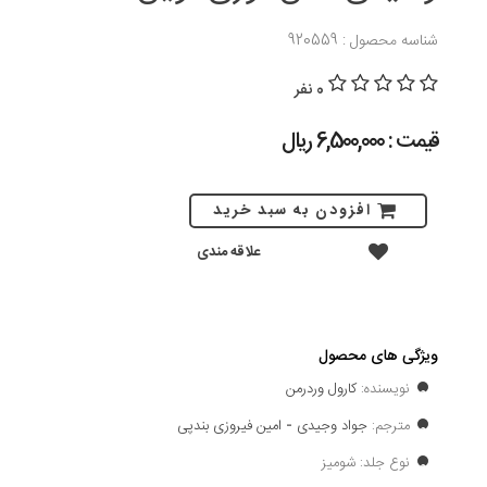
شناسه محصول : 920559
0 نفر
قیمت : 6,500,000 ريال
افزودن به سبد خرید
علاقه مندی
ویژگی های محصول
نویسنده:
کارول وردرمن
مترجم:
جواد وجیدی
-
امین فیروزی بندپی
نوع جلد: شومیز