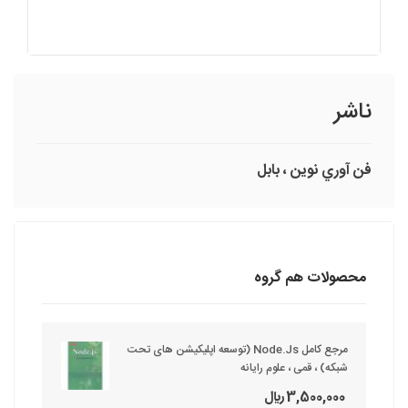
ناشر
فن آوري نوين ، بابل
محصولات هم گروه
مرجع کامل Node.Js (توسعه اپلیکیشن های تحت
شبکه) ، قمی ، علوم رایانه
3,500,000 ريال