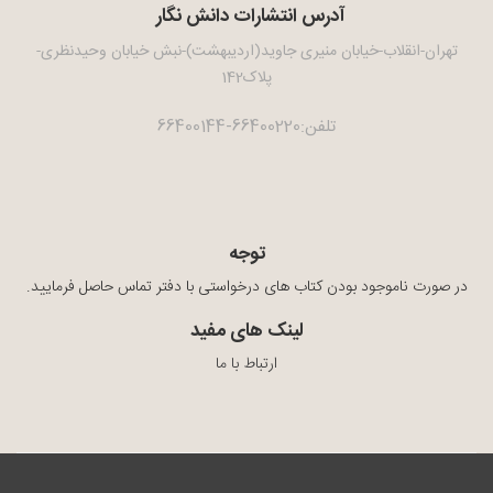
آدرس انتشارات دانش نگار
تهران-انقلاب-خیابان منیری جاوید(اردیبهشت)-نبش خیابان وحیدنظری-
پلاک142
تلفن:66400220-66400144
توجه
در صورت ناموجود بودن کتاب های درخواستی با دفتر تماس حاصل فرمایید.
لینک های مفید
ارتباط با ما