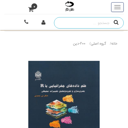
0
خانه
گروه اصلی
200-دین