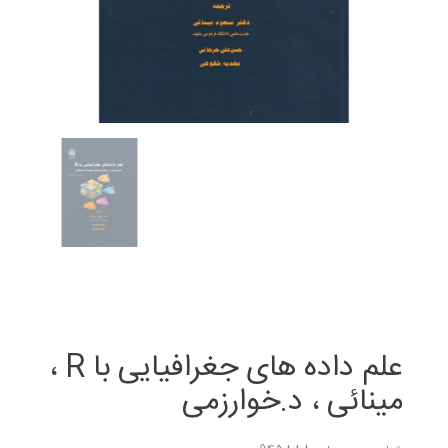
علم داده های جغرافیایی با R ،
مینائی ، د.خوارزمی