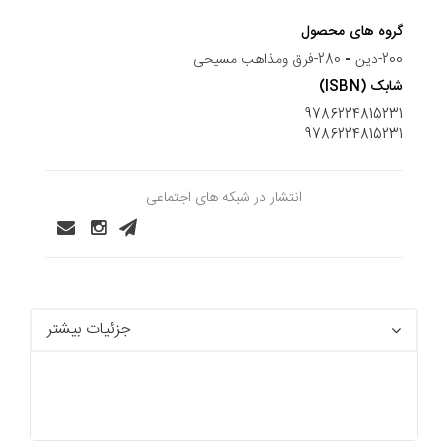
گروه های محصول
200-دین
-
280-فرق ومذاهب مسیحی
شابک (ISBN)
9786224815231
9786224815231
انتشار در شبکه های اجتماعی
جزئیات بیشتر