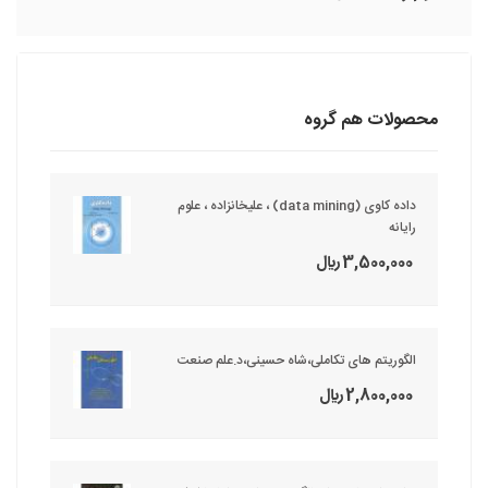
محصولات هم گروه
داده کاوی (data mining) ، علیخانزاده ، علوم
رایانه
3,500,000 ريال
الگوریتم های تکاملی،شاه حسینی،د.علم صنعت
2,800,000 ريال