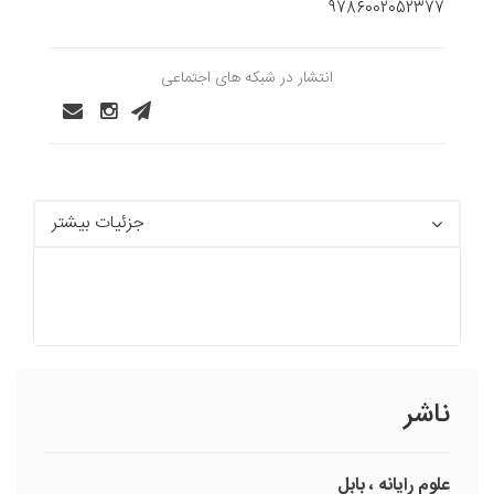
9786002052377
انتشار در شبکه های اجتماعی
جزئیات بیشتر
ناشر
علوم‏ رايانه‏ ، بابل