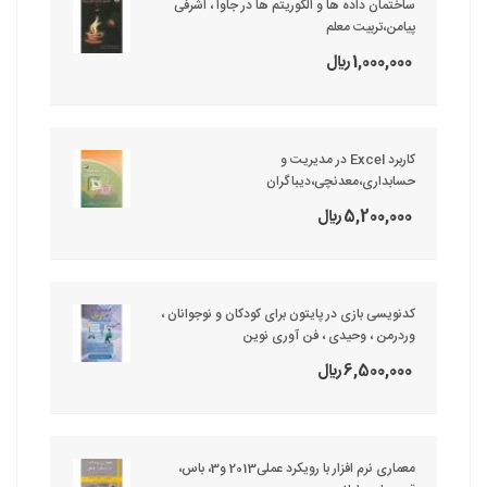
ساختمان داده ها و الگوریتم ها در جاوا ، اشرفی
پیامن،تربیت معلم
1,000,000 ريال
کاربرد Excel در مدیریت و
حسابداری،معدنچی،دیباگران
5,200,000 ريال
کدنویسی بازی در پایتون برای کودکان و نوجوانان ،
وردرمن ، وحیدی ، فن آوری نوین
6,500,000 ريال
معماری نرم افزار با رویکرد عملی2013 و3، باس،