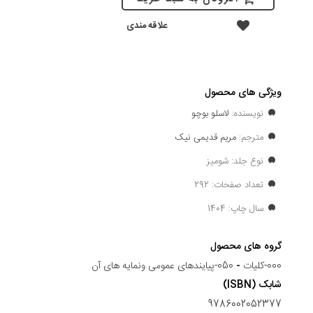
علاقه مندی
ویژگی های محصول
نویسنده:
لاسلو بوچو
مترجم:
مریم قدیمی نیک
نوع جلد: شومیز
تعداد صفحات: 292
سال چاپ: 1404
گروه های محصول
000-کلیات
-
050-پیایندهای عمومی ونمایه های آن
شابک (ISBN)
9786002052377