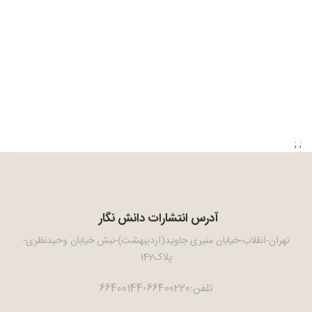
; ;
آدرس انتشارات دانش نگار
تهران-انقلاب-خیابان منیری جاوید(اردیبهشت)-نبش خیابان وحیدنظری-
پلاک142
تلفن:66400220-66400144