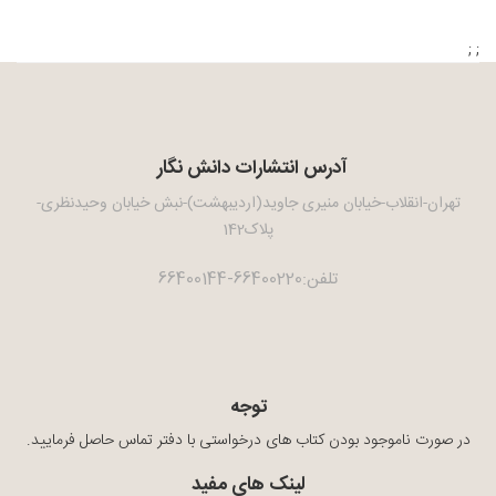
; ;
آدرس انتشارات دانش نگار
تهران-انقلاب-خیابان منیری جاوید(اردیبهشت)-نبش خیابان وحیدنظری-
پلاک142
تلفن:66400220-66400144
توجه
در صورت ناموجود بودن کتاب های درخواستی با دفتر تماس حاصل فرمایید.
لینک های مفید