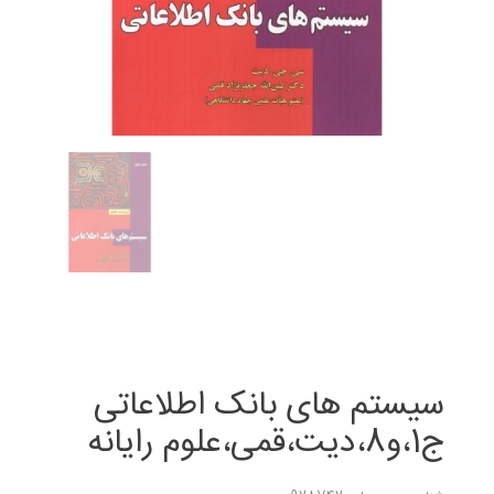
سیستم های بانک اطلاعاتی
ج1،و8،دیت،قمی،علوم رایانه