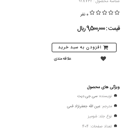
شناسه محصول : 928742
0 نفر
قیمت : 9,500,000 ريال
افزودن به سبد خرید
علاقه مندی
ویژگی های محصول
نویسنده:
سی.جی.دیت
مترجم:
عین الله جعفرنژاد قمی
نوع جلد: شومیز
تعداد صفحات: 404