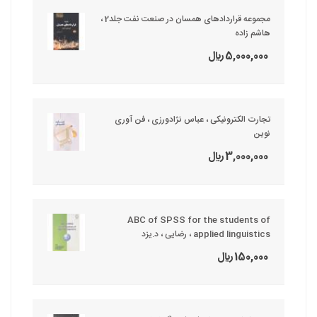
مجموعه قراردادهای همسان در صنعت نفت جلد2 ،
هاشم زاده
5,000,000 ريال
تجارت الکترونیکی ، عباس نژادورزی ، فن آوری
نوین
3,000,000 ريال
ABC of SPSS for the students of
applied linguistics ، رضایی ، د.یزد
150,000 ريال