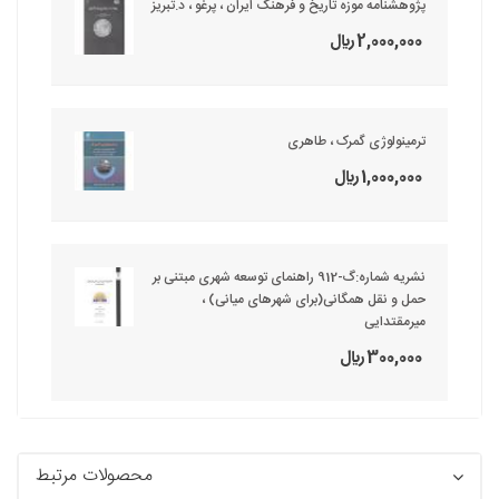
پژوهشنامه موزه تاریخ و فرهنگ ایران ، پرغو ، د.تبریز
2,000,000 ريال
ترمینولوژی گمرک ، طاهری
1,000,000 ريال
نشریه شماره:گ-912 راهنمای توسعه شهری مبتنی بر
حمل و نقل همگانی(برای شهرهای میانی) ،
میرمقتدایی
300,000 ريال
محصولات مرتبط