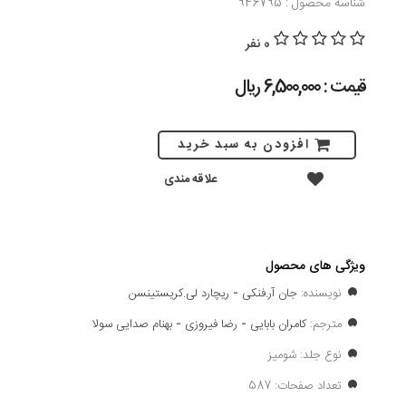
شناسه محصول : 946795
0 نفر
قیمت : 6,500,000 ريال
افزودن به سبد خرید
علاقه مندی
ویژگی های محصول
نویسنده:
جان آر.فنکی
-
ریچارد لی.کریستینسن
مترجم:
کامران بابایی
-
رضا فیروزی
-
بهنام صدایی سولا
نوع جلد: شومیز
تعداد صفحات: 587