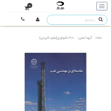
0
خانه
گروه اصلی
600-تکنولوژی(علوم کاربردی)