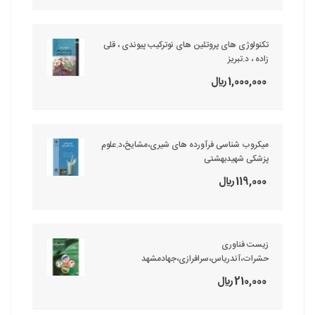
تکنولوژی های پروتئین های نوترکیب پیوندی ، قلی
زاده ، د.تبریز
1,000,000 ريال
میکروب شناسی فرآورده های شیری،مشایخ،د.علوم
پزشکی شهیدبهشتی
119,000 ريال
زیست فناوری
حشرات،آندریاس،سرافرازی،جهادمشهد
210,000 ريال