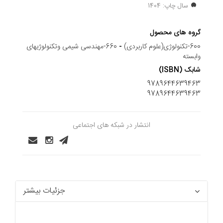
سال چاپ: 1404
گروه های محصول
600-تکنولوژی(علوم کاربردی)
-
660-مهندسی شیمی وتکنولوژیهای
وابسته
شابک (ISBN)
9789644639463
9789644639463
انتشار در شبکه های اجتماعی
جزئیات بیشتر