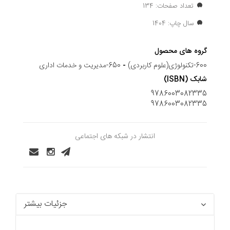
تعداد صفحات: 134
سال چاپ: 1404
گروه های محصول
600-تکنولوژی(علوم کاربردی)
-
650-مدیریت و خدمات اداری
شابک (ISBN)
9786003082335
9786003082335
انتشار در شبکه های اجتماعی
جزئیات بیشتر