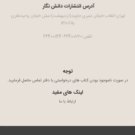
آدرس انتشارات دانش نگار
تهران-انقلاب-خیابان منیری جاوید(اردیبهشت)-نبش خیابان وحیدنظری-
پلاک142
تلفن:66400220-66400144
توجه
در صورت ناموجود بودن کتاب های درخواستی با دفتر تماس حاصل فرمایید.
لینک های مفید
ارتباط با ما