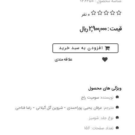
شناسه محصول : 946450
0 نفر
قیمت : 2,900,000 ريال
افزودن به سبد خرید
علاقه مندی
ویژگی های محصول
نویسنده:
سومیت راج
مترجم:
عرفان یحیی پوراحمدی
-
شروین گل گیلانی
-
رضا فتاحی
نوع جلد: شومیز
تعداد صفحات: 156