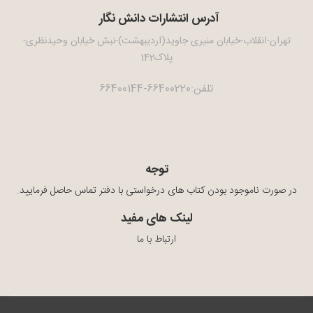
آدرس انتشارات دانش نگار
تهران-انقلاب-خیابان منیری جاوید(اردیبهشت)-نبش خیابان وحیدنظری-
پلاک142
تلفن:66400220-66400144
توجه
در صورت ناموجود بودن کتاب های درخواستی با دفتر تماس حاصل فرمایید.
لینک های مفید
ارتباط با ما