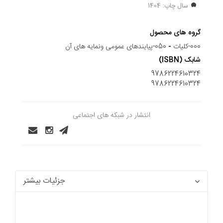
سال چاپ: 1404
گروه های محصول
000-کلیات
-
050-پیایندهای عمومی ونمایه های آن
شابک (ISBN)
9786224610324
9786224610324
انتشار در شبکه های اجتماعی
جزئیات بیشتر