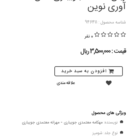
آوری نوین
شناسه محصول : 946411
0 نفر
قیمت : 3,500,000 ريال
افزودن به سبد خرید
علاقه مندی
ویژگی های محصول
نویسنده:
مهکامه معتمدی جویباری
-
مهرانه معتمدی جویباری
نوع جلد: شومیز