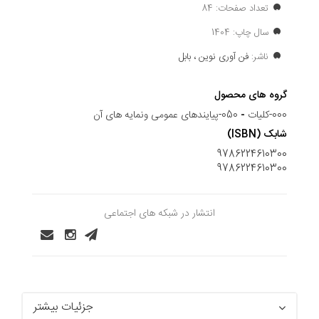
تعداد صفحات: 84
سال چاپ: 1404
ناشر:
فن آوری نوین ، بابل
گروه های محصول
000-کلیات
-
050-پیایندهای عمومی ونمایه های آن
شابک (ISBN)
9786224610300
9786224610300
انتشار در شبکه های اجتماعی
جزئیات بیشتر