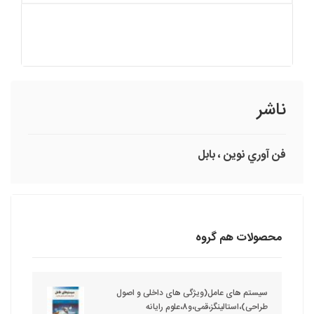
ناشر
فن آوري نوين ، بابل
محصولات هم گروه
سیستم های عامل(ویژگی های داخلی و اصول
طراحی)،استالینگز،قمی،و8،علوم رایانه