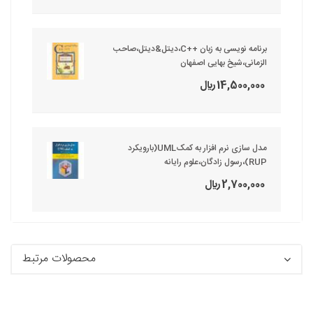
برنامه نویسی به زبان ++C،دیتل&دیتل،صاحب
الزمانی،شیخ بهایی اصفهان
14,500,000 ريال
مدل سازی نرم افزار به کمکUML(بارویکرد
RUP)،رسول زادگان،علوم رایانه
2,700,000 ريال
محصولات مرتبط