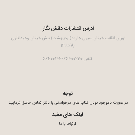
آدرس انتشارات دانش نگار
تهران-انقلاب-خیابان منیری جاوید(اردیبهشت)-نبش خیابان وحیدنظری-
پلاک142
تلفن:66400220-66400144
توجه
در صورت ناموجود بودن کتاب های درخواستی با دفتر تماس حاصل فرمایید.
لینک های مفید
ارتباط با ما