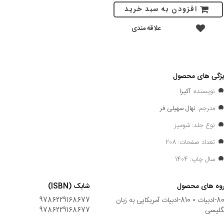
افزودن به سبد خرید
علاقه مندی
ژگی های محصول
نویسنده:
آکیرا
مترجم:
نهال سهیلی فر
نوع جلد: شومیز
تعداد صفحات: 208
سال چاپ: 1404
وه های محصول
شابک (ISBN)
ادبیات
-
810-ادبیات آمریکایی به زبان
9786229168677
گلیسی
9786229168677