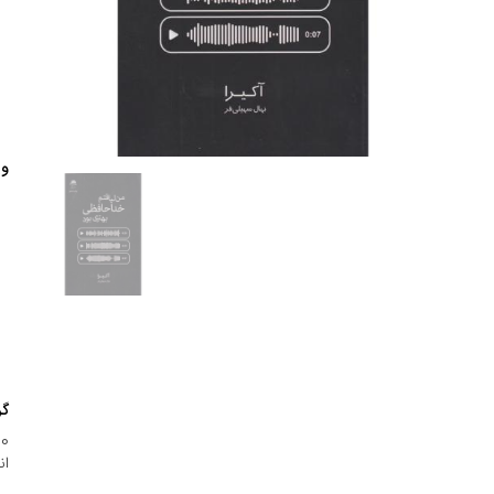
وی
گر
800-
ان