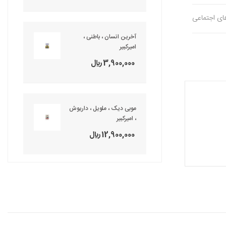
های اجتماعی
آخرین انسان ، باطنی ،
امیرکبیر
3,900,000 ريال
موبی دیک ، ملویل ، داریوش
، امیرکبیر
12,900,000 ريال