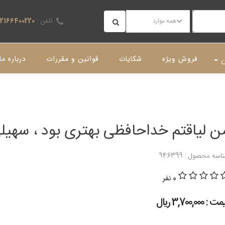
تلفن :
02166400220
همه موارد
فروش ویژه
شکایات
قوانین و مقررات
درباره ما
ن
ن لیاقتم خداحافظی بهتری بود ، سهیلی
اسه محصول : 946399
0 نفر
 : 3,700,000 ريال