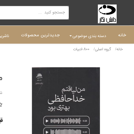
خانه
جدیدترین محصولات
دسته بندی موضوعی
ناشری
خانه
گروه اصلی
800-ادبیات
م
شن
قیمت