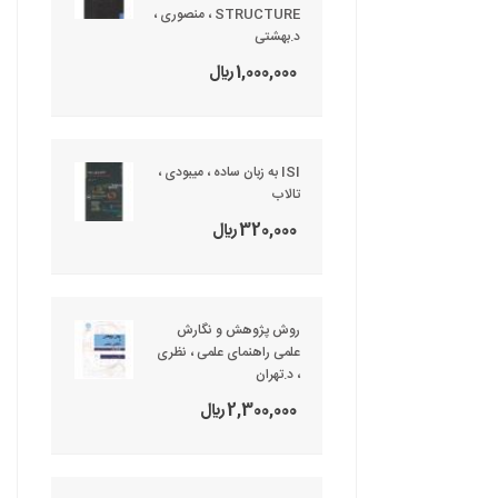
STRUCTURE ، منصوری ،
د.بهشتی
1,000,000 ريال
ISI به زبان ساده ، میبودی ،
تالاب
320,000 ريال
روش پژوهش و نگارش
علمی راهنمای علمی ، نظری
، د.تهران
2,300,000 ريال