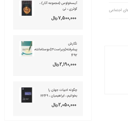
آیسخولوس (مجموعه آثار) ،
کوثری ، نی
های اجتماعی
7,500,000 ريال
نگارش
پیشرفته(ویراست3)،بوستامانته،
492
2,190,000 ريال
چگونه ادبیات جهان را
بخوانیم ، ابراهیمیان ، 2249
2,050,000 ريال