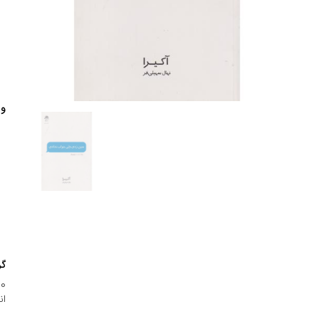
وی
گر
800-
ان