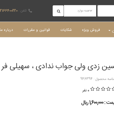
تلفن :
02166400220
همه موارد
فروش ویژه
شکایات
قوانین و مقررات
درباره ما
ن
ین زدی ولی جواب ندادی ، سهیلی فر
اسه محصول : 946394
0 نفر
 : 1,600,000 ريال