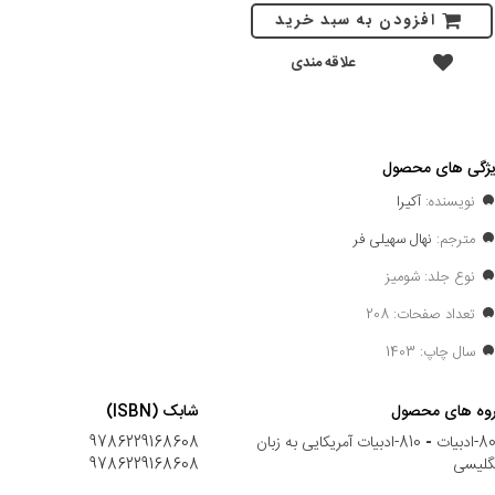
افزودن به سبد خرید
علاقه مندی
ژگی های محصول
نویسنده:
آکیرا
مترجم:
نهال سهیلی فر
نوع جلد: شومیز
تعداد صفحات: 208
سال چاپ: 1403
وه های محصول
شابک (ISBN)
ادبیات
-
810-ادبیات آمریکایی به زبان
9786229168608
گلیسی
9786229168608