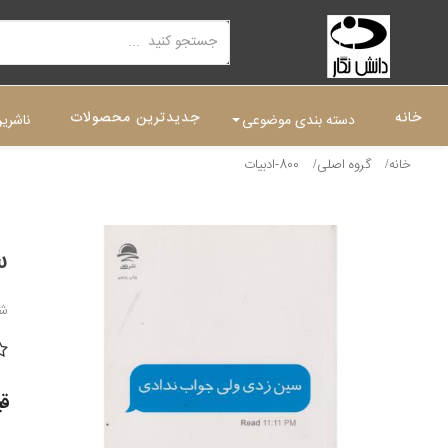
خانه
جدیدترین محصولات
دسته بندی موضوعی
ناشری
خانه
گروه اصلی
800-ادبیات
س
شن
قیمت