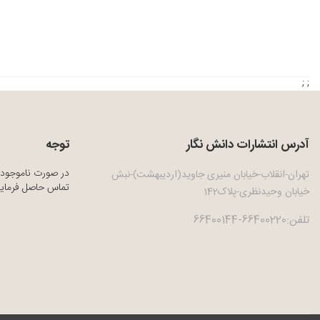
; ;
آدرس انتشارات دانش نگار
توجه
در صورت ناموجود 
تهران-انقلاب-خیابان منیری جاوید(اردیبهشت)-نبش
تماس حاصل فرمایی
خیابان وحیدنظری-پلاک142
تلفن:66400220-66400144