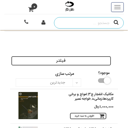
0
فیلتر
موجود؟
مرتب سازی
مکانیک انفجار ج3:امواج و برخی
کاربردها،زمانی،د.خواجه نصیر
1,000,000 ريال
افزودن به سبد خرید