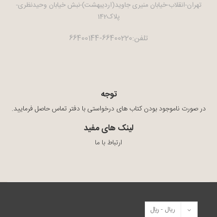
تهران-انقلاب-خیابان منیری جاوید(اردیبهشت)-نبش خیابان وحیدنظری-
پلاک142
تلفن:66400220-66400144
توجه
در صورت ناموجود بودن کتاب های درخواستی با دفتر تماس حاصل فرمایید.
لینک های مفید
ارتباط با ما