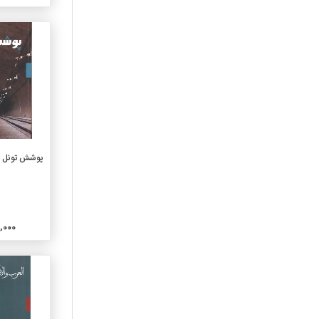
040-علوم رایانه
050-پیایندهای عمومی ونمایه
های آن
060-سازمانهای عمومی وعلوم
موزه داری
070-رسانه های خبری
وروزنامه نگاری و نشر
080-مجموعه های عمومی
090-نسخه های خطی
وکتابهای کمیاب
افزو
پوشش تونل ،
0فا4-زبانهای ایرانی
0فا8-ادبیات زبانهای ایرانی
1010-خردسال
1020-کودک
000,000
1030-نوجوان
110-مابعدالطبیعه
120-معرفت شناسی
130-پدیده های غیرطبیعی
140-مکاتب و دیدگاههای