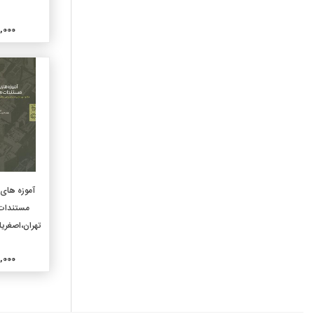
770-عکاسی و عکس
780-موسیقی
000,000
790-سرگرمیها و هنرهای
نمایشی
810-ادبیات آمریکایی به زبان
انگلیسی
820-ادبیات انگلیسی
830-ادبیات زبانهای ژرمنی
840-ادبیات زبانهای رومانس
850-ادبیات زبانهای ایتالیایی
و رومانیایی
افزو
860-ادبیات زبانهای اسپانیایی
آموزه های 
870-ادبیات زبانهای ایتالیک
مستندات 
لاتینی
تهران،اصغری
880-ادبیات زبانهای هلنی
یونانی
000,000
890-ادبیات دیگر زبانها
910-جغرافیای عمومی
920-سرگذشتنامه های عمومی
و نسب شناسی