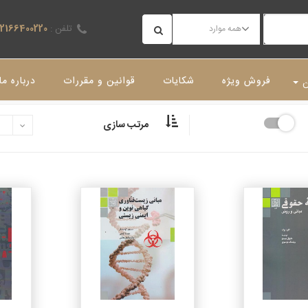
تلفن :
02166400220
همه موارد
فروش ویژه
شکایات
قوانین و مقررات
درباره ما
ن
مرتب سازی
جزئیات
جزئیات