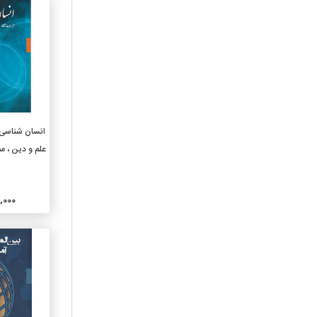
460-زبانهای اسپانیایی و
پرتغالی
470-ربانهای ایتالیک لاتین
480-زبانهای هلنی یونانی
490-دیگر زبانها
510-ریاضیات
520-نجوم
افزو
انسان شناسی ا
530-فیزیک
علم و دین ، 
540-شیمی و بلورشناسی
وکانی شناسی
550-زمین شناسی
000,000
560-دیرینه شناسی ودیرینه
شناسی جانوری
570-علوم زیستی
580-علوم گیاهی
590-علوم جانوری
610-علوم پزشکی
620-مهندسی وعملیات وابسته