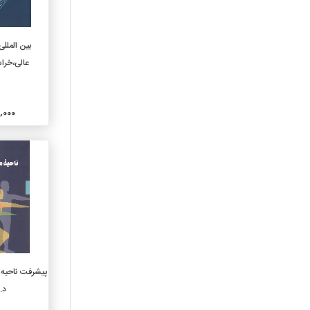
630-کشاورزی وفنون مربوطه
636-دامپروری ودامپزشکی
افزو
بین الملل
640-اقتصادخانواده وزندگی
عالی،خرا
خانوادگی
650-مدیریت و خدمات اداری
660-مهندسی شیمی
وتکنولوژیهای وابسته
000,000
670-مصنوعات
680-تولید برای مصارف خاص
690-ساختمان و ساختمان
سازی
710-هنرطراحی شهری و
منظره سازی
720-معماری
730-هنرهای تجسمی
740-طراحی و هنرهای تزیینی
افزو
پیشرفت ناحیه م
750-نقاشی و نقاشیها
د.
760-هنرهای گرافیک وچاپ