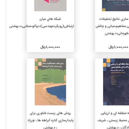
افزودن به سبد خرید
افزودن به سبد خرید
سازی نتایج تحقیقات
شبکه های میان
:مفاهیم،مبانی و چالش
ارتباطی(رویکردمهندسی)،دوآتو،صفایی،د.بهشتی
قهرمانی،د.بهشتی
1,000,000 ريال
1,000,000 ريال
جزئیات
جزئیات
افزودن به سبد خرید
افزودن به سبد خرید
 منطقه ای و ارزیابی
روش های زیست فناوری برای
 محیط زیستی ، شریف
پایدارسازی کناره آبراهه ها ، نورزاد
ادگان ، د.بهشتی
، د.بهشتی