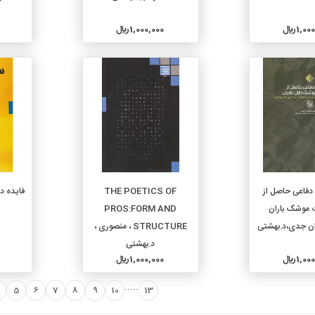
1, ريال
1,000,000 ريال
جزئیات
جزئیات
دن به سبد خرید
افزودن به سبد خرید
دفاعی حاصل از
THE POETICS OF
فایده دا
موشک باران
PROS:FORM AND
ان جدی،د.بهشتی
STRUCTURE ، منصوری ،
د.بهشتی
1, ريال
1,000,000 ريال
.....
5
6
7
8
9
10
13