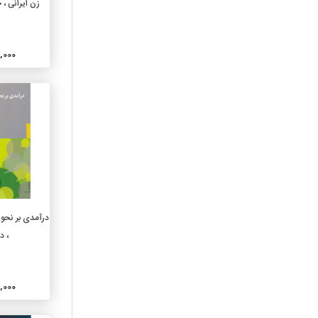
زن ایرانی ، 
310-آمارعمومی
320-علوم سیاسی
000,000
330-اقتصاد
340-حقوق
350-علوم اداری و نظامی
360-مشکلات اجتماعی
وانجمنها
370-آموزش و پرورش
380-بازرگانی و ارتباطات
وحمل و نقل
390-آداب و رسوم وآداب
معاشرت و فرهنگ مردم
افزو
درآمدی بر نحو ز
410-زبانشناسی
، د
420-زبان انگلیسی
430-زبانهای ژرمنی آلمانی
440-زبانهای رومانس
فرانسوی
000,000
450-زبانهای ایتالیایی،
رومانیایی