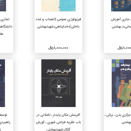
دن به سبد خرید
افزودن به سبد خرید
ی سازی آموزش
فیزیولوژی عمومی (اعصاب و غدد
تجاری 
سانی،د.بهشتی
داخلی)،خداپناهی،شهیدبهشتی
دانشگاهی
ها،
1, ريال
1,000,000 ريال
جزئیات
جزئیات
دن به سبد خرید
افزودن به سبد خرید
رکزی بدن ، براتی ،
آفرینش مکان پایدار ، تاملاتی در
توسعه
بهشتی
باب نظریه طراحی شهری ، کورش
راهبردی
گلکار،شهیدبهشتی
ز