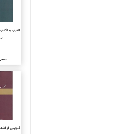
خاص فلسفه
150-روانشناسی
160-منطق
170-اخلاق(فلسفه اخلاقی)
افزو
العرب و الادب 
180-فلسفه قدیم وقرون
د.
وسطی وشرق
190-فلسفه جدیدغرب
210-الاهیات طبیعی
000,000
220- کتب آسمانی
230-الاهیات مسیحی
240-اخلاقیات و عبادات
مسیحی
250-مراسم دینی مسیحی و
کلیسای محلی
260-الاهیات اجتماعی مسیحی
270-تاریخ کلیسای مسیحی
280-فرق ومذاهب مسیحی
افزو
گلچینی از اشعا
290-دین شناسی تطبیقی
وادیان دیگر