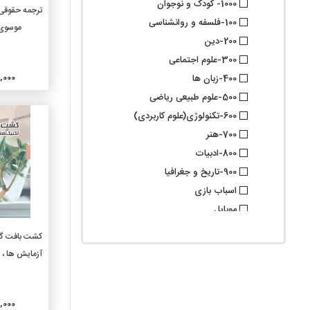
1000- کودک و نوجوان
افزو
ترجمه حقوقی 
100-فلسفه و روانشناسی
موسوی 
200-دین
300-علوم اجتماعی
000,000
400-زبان ها
500-علوم طبیعی ریاضی
600-تکنولوژی(علوم کاربردی)
700-هنر
800-ادبیات
900-تاریخ و جغرافیا
اسباب بازی
موبایل
گروه فرعی
افزو
کشت بافت گی
010-کتابشناسیها
آزمایش ها ، ا
020-علوم کتابداری و اطلاع
رسانی
030-دایرة المعارفهای عمومی
000,000