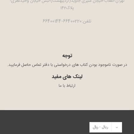
تهران-انقلاب-خیابان منیری جاوید(اردیبهشت)-نبش خیابان وحیدنظری-
پلاک142
تلفن:66400220-66400144
توجه
در صورت ناموجود بودن کتاب های درخواستی با دفتر تماس حاصل فرمایید.
لینک های مفید
ارتباط با ما