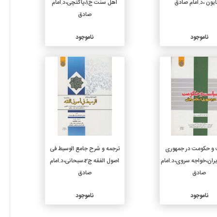
یون ،د.امام صادق
اهل سنت ج1،پاکتچی،د.امام
صادق
ناموجود
ناموجود
جزئیات
جزئیات
و حکومت در جمهوری
ترجمه و شرح جامع الوسیط فی
ران،خواجه سروی،د.امام
اصول الفقه ج2،سبحانی،د.امام
صادق
صادق
ناموجود
ناموجود