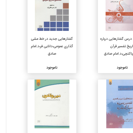
درس گفتارهایی درباره
گفتارهایی جدید در خط مشی
اریخ تفسیر قرآن
گذاری عمومی،دانایی فر،د.امام
پاکتچی،د.امام صادق
صادق
ناموجود
ناموجود
جزئیات
جزئیات