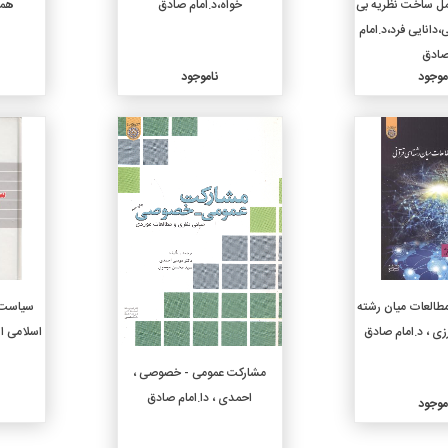
عمل ساخت نظریه بی
خواه،د.امام صادق
هما
،دانایی فرد،د.امام
ادق
موجود
ناموجود
جزئیات
جزئیات
العات میان رشته
سیاست 
زی ، د.امام صادق
اسلامی ای
مشارکت عمومی - خصوصی ،
احمدی ، دا.امام صادق
موجود