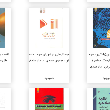
جزئیات
جزئیات
ای(یادگیری، سواد
جستارهایی در آموزش سواد رسانه
اقتصاد پ
فرهنگ معاصر)،
ای ، موسوی صمدی ، د.امام صادق
مالی،م
رافزار ،امام صادق
موجود
ناموجود
جزئیات
جزئیات