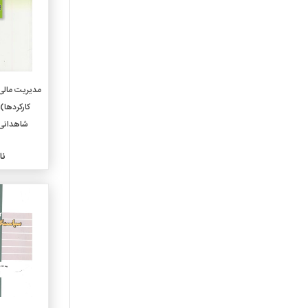
630-کشاورزی وفنون مربوطه
636-دامپروری ودامپزشکی
640-اقتصادخانواده وزندگی
خانوادگی
650-مدیریت و خدمات اداری
مدیریت مالی
660-مهندسی شیمی
کارکردها)
وتکنولوژیهای وابسته
شاهدانی،
670-مصنوعات
680-تولید برای مصارف خاص
نا
690-ساختمان و ساختمان
سازی
710-هنرطراحی شهری و
منظره سازی
720-معماری
730-هنرهای تجسمی
740-طراحی و هنرهای تزیینی
750-نقاشی و نقاشیها
760-هنرهای گرافیک وچاپ