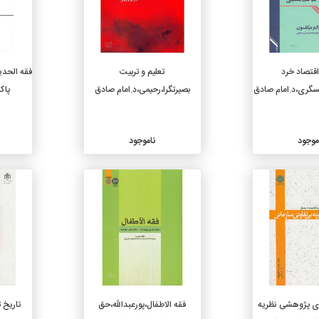
اقتصاد خرد
تعلیم و تربیت
فقه الحدیث
بصیرتگرا،رحیمی،د.امام صادق
پاک
موجود
ناموجود
جزئیات
جزئیات
تژی پژوهشی نظریه
فقه الاطفال،پورعبدالله،حق
تاریخ 