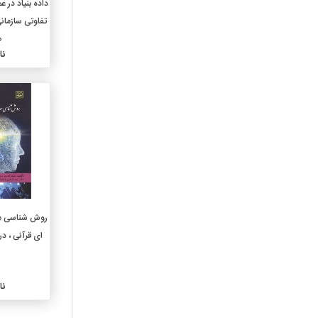
داده بنیاد در 
310-آمارعمومی
تفاوتی سازمانی
320-علوم سیاسی
ص
نا
330-اقتصاد
340-حقوق
350-علوم اداری و نظامی
360-مشکلات اجتماعی
وانجمنها
370-آموزش و پرورش
380-بازرگانی و ارتباطات
وحمل و نقل
390-آداب و رسوم وآداب
معاشرت و فرهنگ مردم
روش شناسی مط
410-زبانشناسی
ای قرآنی ، در
420-زبان انگلیسی
430-زبانهای ژرمنی آلمانی
440-زبانهای رومانس
فرانسوی
نا
450-زبانهای ایتالیایی،
رومانیایی