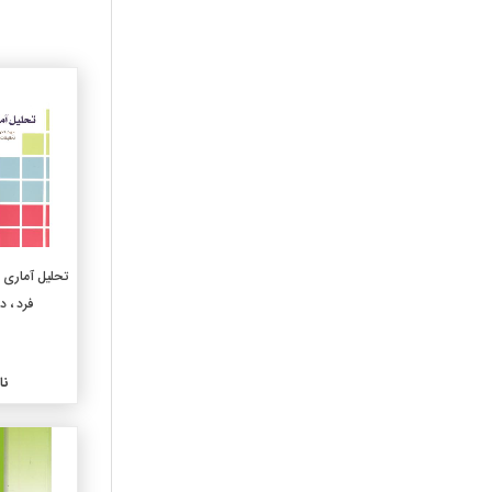
460-زبانهای اسپانیایی و
پرتغالی
470-ربانهای ایتالیک لاتین
480-زبانهای هلنی یونانی
490-دیگر زبانها
510-ریاضیات
520-نجوم
530-فیزیک
540-شیمی و بلورشناسی
وکانی شناسی
تحلیل آماری 
550-زمین شناسی
فرد ، د
560-دیرینه شناسی ودیرینه
شناسی جانوری
570-علوم زیستی
نا
580-علوم گیاهی
590-علوم جانوری
610-علوم پزشکی
620-مهندسی وعملیات وابسته