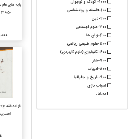
1000- کودک و نوجوان
افزو
پایه های علم 
100-فلسفه و روانشناسی
،2185 د.امام صادق
200-دین
300-علوم اجتماعی
370,000
400-زبان ها
500-علوم طبیعی ریاضی
600-تکنولوژی(علوم کاربردی)
700-هنر
800-ادبیات
900-تاریخ و جغرافیا
اسباب بازی
موبایل
گروه فرعی
ق
010-کتابشناسیها
احمدی،د
020-علوم کتابداری و اطلاع
رسانی
030-دایرة المعارفهای عمومی
نا