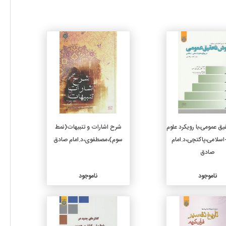
جزئیات
جزئیات
 عمومی،با رویکرد علوم
شرح اشارات و تنبیهات(نمط
اسلامی،پاکتچی،د.امام
سوم)،مصطفوی،د.امام صادق
صادق
ناموجود
ناموجود
جزئیات
جزئیات