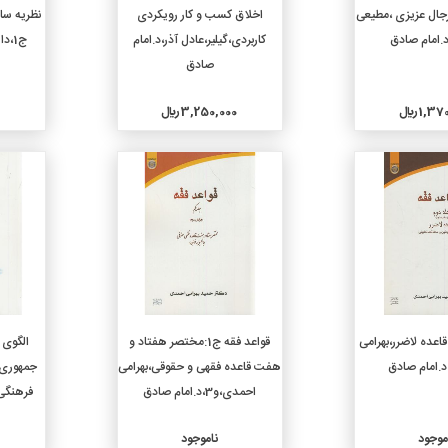
دن به سبد خرید
افزودن به سبد خرید
رجال عزیزی ،مطیعی
اخلاق کسب و کار رویکردی
نظریه ساز
کاربردی،گیلیر،عادل آذر،د.امام
ج1،دانایی فرد،د.امام صادق
صادق
1, ريال
3,250,000 ريال
جزئیات
جزئیات
واعد فقه ج2:قاعده لاضرر،بهرامی
قواعد فقه ج1:مختصر هفتاد و
الگوی 
.امام صادق
هفت قاعده فقهی و حقوقی،بهرامی
جمهوری 
احمدی،و3،د.امام صادق
فرهنگی 
موجود
ناموجود