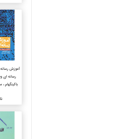
040-علوم رایانه
050-پیایندهای عمومی ونمایه
های آن
060-سازمانهای عمومی وعلوم
موزه داری
070-رسانه های خبری
وروزنامه نگاری و نشر
080-مجموعه های عمومی
090-نسخه های خطی
وکتابهای کمیاب
آموزش رسانه 
0فا4-زبانهای ایرانی
رسانه ای و
0فا8-ادبیات زبانهای ایرانی
باکینگهام ، س
1010-خردسال
1020-کودک
نا
1030-نوجوان
110-مابعدالطبیعه
120-معرفت شناسی
130-پدیده های غیرطبیعی
140-مکاتب و دیدگاههای