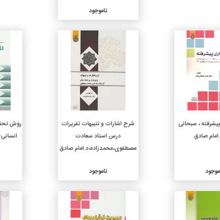
ناموجود
جزئیات
جزئیات
پیشرفته ، سبحانی
شرح اشارات و تنبیهات تقریرات
روش تحقیق
.امام صادق
درس استاد سعادت
انسانی-
مصطفوی،محمدزاده،د.امام صادق
موجود
ناموجود
جزئیات
جزئیات