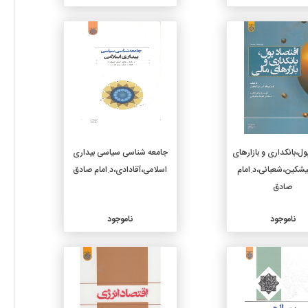
جزئیات
جزئیات
ول،بانکداری و بازارهای
جامعه شناسی سیاسی بیداری
یشکین،شعبانی،د.امام
اسلامی،آقادادی،د.امام صادق
صادق
ناموجود
ناموجود
جزئیات
جزئیات