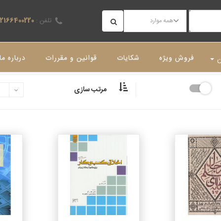
تلفن :
02166400220
همه موارد
فروش ویژه
شکایات
قوانین و مقررات
درباره ما
ن
مرتب سازی
جزئیات
جزئیات