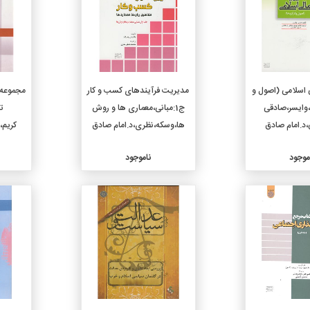
 اسلامی (اصول و
مدیریت فرآیندهای کسب و کار
مجموعه 
،وایسر،صادقی
ج1:مبانی،معماری ها و روش
ت
د.امام صادق
ها،وسکه،نظری،د.امام صادق
کریم،
موجود
ناموجود
جزئیات
جزئیات