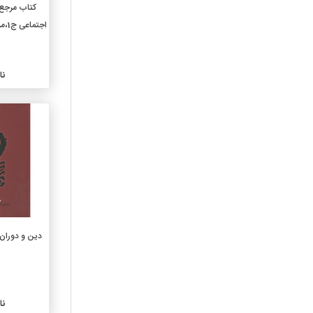
770-عکاسی و عکس
کتاب مرجع
اجتماعی ج1،مزینانی،د.امام صادق
780-موسیقی
790-سرگرمیها و هنرهای
نمایشی
810-ادبیات آمریکایی به زبان
نا
انگلیسی
820-ادبیات انگلیسی
830-ادبیات زبانهای ژرمنی
840-ادبیات زبانهای رومانس
850-ادبیات زبانهای ایتالیایی
و رومانیایی
860-ادبیات زبانهای اسپانیایی
870-ادبیات زبانهای ایتالیک
لاتینی
880-ادبیات زبانهای هلنی
دین و دوران (دفتر6)
یونانی
890-ادبیات دیگر زبانها
910-جغرافیای عمومی
920-سرگذشتنامه های عمومی
نا
و نسب شناسی