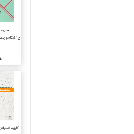
خاص فلسفه
150-روانشناسی
160-منطق
170-اخلاق(فلسفه اخلاقی)
نظریه 
180-فلسفه قدیم وقرون
ج1،نیکلسون،عسگری،د.امام صادق
وسطی وشرق
190-فلسفه جدیدغرب
210-الاهیات طبیعی
نا
220- کتب آسمانی
230-الاهیات مسیحی
240-اخلاقیات و عبادات
مسیحی
250-مراسم دینی مسیحی و
کلیسای محلی
260-الاهیات اجتماعی مسیحی
270-تاریخ کلیسای مسیحی
280-فرق ومذاهب مسیحی
کاربرد استرا
290-دین شناسی تطبیقی
وادیان دیگر