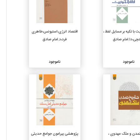
 با تکیه بر مسایل لفظ ،
اقتصاد انرژی،استیونس،طاهری
تچی،دا.امام صادق
فرد،د.امام صادق
ناموجود
ناموجود
جزئیات
جزئیات
تمدن و ملک مهدوی ،
پژوهشی پیرامون جوامع حدیثی