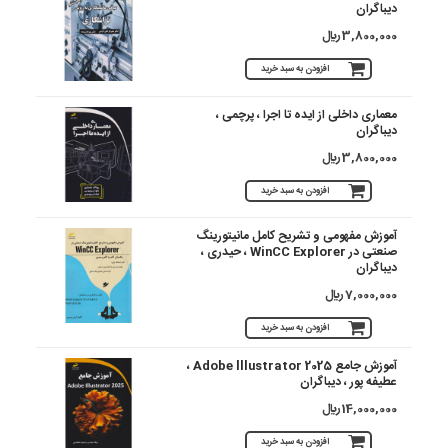
دیباگران
3,800,000 ريال
افزودن به سبد خرید
معماری داخلی از ایده تا اجرا ، پرچمی ،
دیباگران
3,800,000 ريال
افزودن به سبد خرید
آموزش مفهومی و تشریح کامل مانیتورینگ
صنعتی در WinCC Explorer ، حیدری ،
دیباگران
7,000,000 ريال
افزودن به سبد خرید
آموزش جامع Adobe lllustrator 2025 ،
عطیفه پور ، دیباگران
14,000,000 ريال
افزودن به سبد خرید