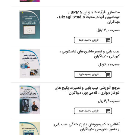
مدلسازی فرآیندها با زبان BPMN و
اتوماسیون آنها در محیط Bizagi Studio ،
دیباگران
13,000,000 ريال
افزودن به سبد خرید
عیب یابی و تعمیر ماشین های لباسشویی ،
کبریایی ، دیباگران
6,000,000 ريال
افزودن به سبد خرید
مرجع آموزشی عیب یابی و تعمیرات پکیج های
شوفاژ دیواری ، غلامی پور ، دیباگران
6,900,000 ريال
افزودن به سبد خرید
آشنایی با کمپرسورهای اینورتر خانگی عیب یابی
و تعمیر ، ادریسی ، دیباگران