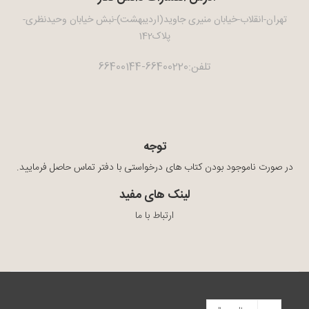
تهران-انقلاب-خیابان منیری جاوید(اردیبهشت)-نبش خیابان وحیدنظری-
پلاک142
تلفن:66400220-66400144
توجه
در صورت ناموجود بودن کتاب های درخواستی با دفتر تماس حاصل فرمایید.
لینک های مفید
ارتباط با ما