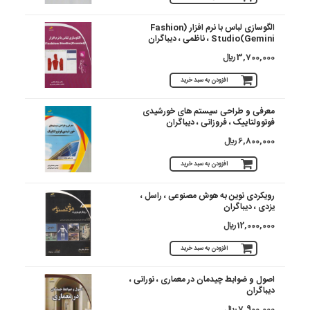
الگوسازی لباس با نرم افزار (Fashion
Studio(Gemini ، ناظمی ، دیباگران
3,700,000 ريال
افزودن به سبد خرید
معرفی و طراحی سیستم های خورشیدی
فوتوولتاییک ، فروزانی ، دیباگران
6,800,000 ريال
افزودن به سبد خرید
رویکردی نوین به هوش مصنوعی ، راسل ،
یزدی ، دیباگران
12,000,000 ريال
افزودن به سبد خرید
اصول و ضوابط چیدمان در معماری ، نورانی ،
دیباگران
7,900,000 ريال