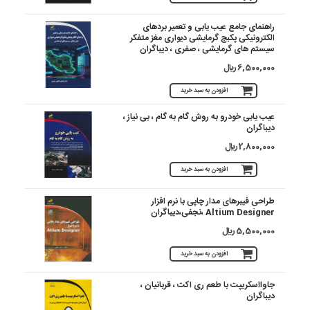
راهنمای جامع عیب یابی و تعمیر بردهای
الکترونیکی پکبج گرمایشی دیواری مغز متفکر
سیستم های گرمایشی ، صفری ، دیباگران
6,500,000 ريال
افزودن به سبد خرید
عیب یابی خودرو به روش گام به گام ، بی نیاز ،
دیباگران
2,800,000 ريال
افزودن به سبد خرید
طراحی فیبرهای مدار چاپی با نرم افزار
Altium Designer ،نجفی،دیباگران
5,500,000 ريال
افزودن به سبد خرید
جاوااسکریپت با طعم ری اکت ، قربانیان ،
دیباگران