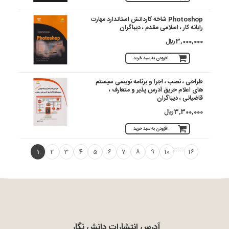
Photoshop شاخه کاردانش استاندارد مهارت
رایانه کار ، اسلامی مقدم ، دیباگران
3,000,000 ريال
افزودن به سبد خرید
طراحی ، نصب ، اجرا و برنامه نویسی سیستم
های اعلام حریق آدرس پذیر و متعارف ،
قاضیانی ، دیباگران
3,300,000 ريال
افزودن به سبد خرید
.....
1
2
3
4
5
6
7
8
9
10
16
آدرس انتشارات دانش نگار