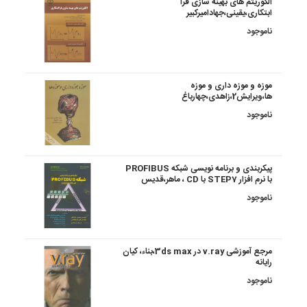
الگوریتم های بهینه سازی فرا
ابتکاری،یقینی،جهادامیرکبیر
ناموجود
موزه و موزه داری و موزه
ها،ویرایش2،زاهدی،چهارباغ
ناموجود
پیکربندی و برنامه نویسی شبکه PROFIBUS
با نرم افزار STEP7 با CD ، ماهر،قدیس
ناموجود
مرجع آموزشی v.ray در 3ds max،بناء، کیان
رایانه
ناموجود