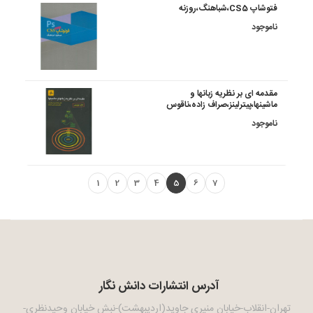
فتوشاپ CS5،شباهنگ،روزنه
ناموجود
مقدمه ای بر نظریه زبانها و
ماشینها،پیترلینز،صراف زاده،ناقوس
ناموجود
1
2
3
4
5
6
7
آدرس انتشارات دانش نگار
تهران-انقلاب-خیابان منیری جاوید(اردیبهشت)-نبش خیابان وحیدنظری-