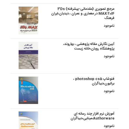
مرجع تصویری (مقدماتی-پیشرفته) 3Ds
MAX 2014 در معماری و عمران ، دیدبان،ایران
فرهنگ
ناموجود
آیین نگارش مقاله پژوهشی ، بهاروند،
پژوهشگاه رویان،خانه زیست
ناموجود
فتوشاپ photoshop cs5 ،
براتیون،دیباگران
ناموجود
آموزش نرم افزار چند رسانه ای
Authorware،مینایی،دیباگران
ناموجود