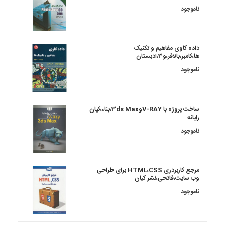
ناموجود
داده کاوی مفاهیم و تکنیک
ها،کامبر،بالافر،و3،ادبستان
ناموجود
ساخت پروژه با V-RAYو3ds Max،بناء،کیان
رایانه
ناموجود
مرجع کاربردری HTML،CSS برای طراحی
وب سایت،فاتحی،نشر کیان
ناموجود