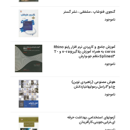
گنجوی فتوشاپ ، مشفقی ، نشر گستر
ناموجود
آموزش جامع و کاربردی نرم افزار راینو Rhino
ceros به همراه آموزش پلاگینv-ray و T-
Splines3،نظم جو،وارش
ناموجود
هوش مصنوعی (راهبردی نوین)
ج1،و3،راسل،رسولیها،نیازدانش
ناموجود
آزمونهای استخدامی بهداشت حرفه
ای،ترابی،جوینی،کارآفرینان
ناموجود