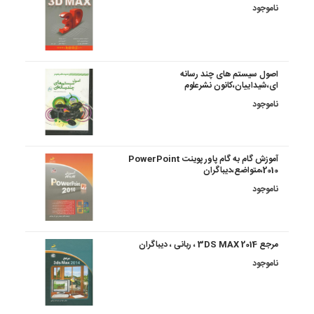
ناموجود
اصول سیستم های چند رسانه
ای،شیداییان،کانون نشرعلوم
ناموجود
آموزش گام به گام پاور پوینت PowerPoint
2010،متواضع،دیباگران
ناموجود
مرجع 3DS MAX 2014 ، ربانی ، دیباگران
ناموجود