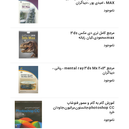
MAX ، امیدی پور ، دیباگران
ناموجود
مرجع کامل تری دی مکس 3ds
max،محمودی،کیان رایانه
ناموجود
مرجع mental ray 3ds Mx 2013 ، ربانی ،
دیباگران
ناموجود
آموزش گام به گام و مصور فتوشاپ
photoshop CC،جانستون،براتیون،جاودان
خرد
ناموجود