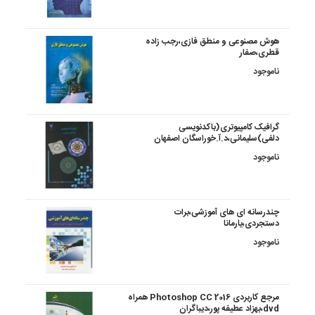
هوش مصنوعی و منطق فازی،رجب زاده
قطری،صفار
ناموجود
گرافیک کامپیوتری(باکدنویسی
دلفی)سلیمانی،د.آ.خوراسگان اصفهان
ناموجود
چندرسانه ای های آموزشی،برات
دستجردی،یارمانا
ناموجود
مرجع کاربردی Photoshop CC 2016 همراه
dvd،بهزاد عطیفه پور،دیباگران