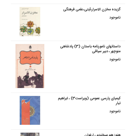
گزیده مخزن الاسرار،آیتی،علمی فرهنگی
ناموجود
داستانهای نامورنامه باستان (3) پادشاهی
منوچهر ، دبیر سیاقی
ناموجود
کیمیای پارسی عمومی (ویراست3) ، ابراهیم
تبار
ناموجود
هنوز هم میخندم ، ارغوان