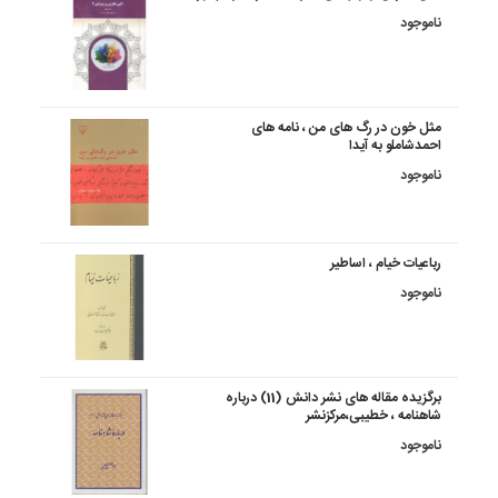
ناموجود
مثل خون در رگ های من ، نامه های
احمدشاملو به آیدا
ناموجود
رباعیات خیام ، اساطیر
ناموجود
برگزیده مقاله های نشر دانش (11) درباره
شاهنامه ، خطیبی،مرکزنشر
ناموجود