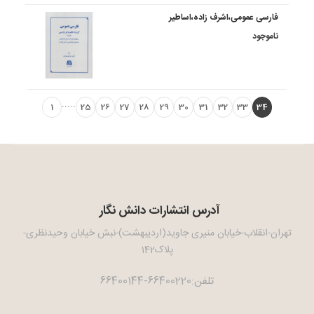
فارسی‏ عمومی،اشرف‏ زاده‏،اساطیر
ناموجود
.....
1
25
26
27
28
29
30
31
32
33
34
آدرس انتشارات دانش نگار
تهران-انقلاب-خیابان منیری جاوید(اردیبهشت)-نبش خیابان وحیدنظری-
پلاک142
تلفن:66400220-66400144